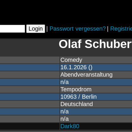
|
Passwort vergessen?
|
Registri
Olaf Schuber
Comedy
16.1.2026 ()
Abendveranstaltung
n/a
Tempodrom
10963 / Berlin
Deutschland
n/a
n/a
:
Dark80