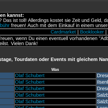
en kannst:
t? Das ist toll! Allerdings kostet sie Zeit und Geld
ebühr
freuen! Auch mit dem Einkauf in einem unser
Cardmarket
|
Booklooker
|
reuen, wenn Du einen eventuell vorhandenen "Adbl
eilst. Vielen Dank!
stage, Tourdaten oder Events mit gleichem Na
Was
Olaf Schubert
Dres
Olaf Schubert
Ilsen
Olaf Schubert
Dres
Olaf Schubert
Salz
Olaf Schubert
Salz