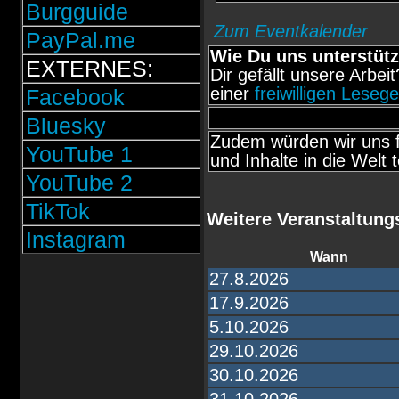
Burgguide
Zum Eventkalender
PayPal.me
Wie Du uns unterstütz
EXTERNES:
Dir gefällt unsere Arbei
einer
freiwilligen Leseg
Facebook
Bluesky
Zudem würden wir uns f
YouTube 1
und Inhalte in die Welt t
YouTube 2
TikTok
Weitere Veranstaltung
Instagram
Wann
27.8.2026
17.9.2026
5.10.2026
29.10.2026
30.10.2026