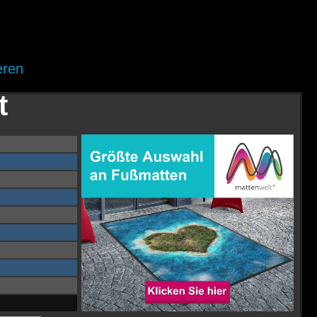
eren
t