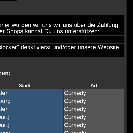
, daher würden wir uns wir uns über die Zahlung
er Shops kannst Du uns unterstützen:
ocker" deaktivierst und/oder unsere Website
men:
Stadt
Art
den
Comedy
burg
Comedy
den
Comedy
burg
Comedy
burg
Comedy