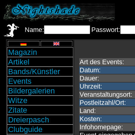
Name:
Passwort:
Magazin
Artikel
Art des Events:
Datum:
Bands/Künstler
Dauer:
Events
Uhrzeit:
Bildergalerien
Veranstaltungsort:
Witze
Postleitzahl/Ort:
Zitate
Land:
Kosten:
Dreierpasch
Infohomepage:
Clubguide