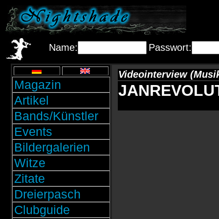
Name:
Passwort:
Videointerview (Musi
Magazin
JANREVOLUTIO
Artikel
Bands/Künstler
Events
Bildergalerien
Witze
Zitate
Dreierpasch
Clubguide