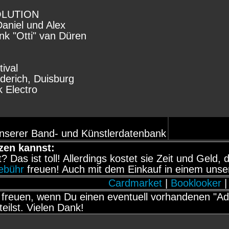
VOLUTION
Daniel und Alex
ank "Otti" van Düren
ival
derich, Duisburg
 Electro
nserer Band- und Künstlerdatenbank
zen kannst:
it? Das ist toll! Allerdings kostet sie Zeit und Gel
gebühr
freuen! Auch mit dem Einkauf in einem unse
Cardmarket
|
Booklooker
|
freuen, wenn Du einen eventuell vorhandenen "Adb
teilst. Vielen Dank!