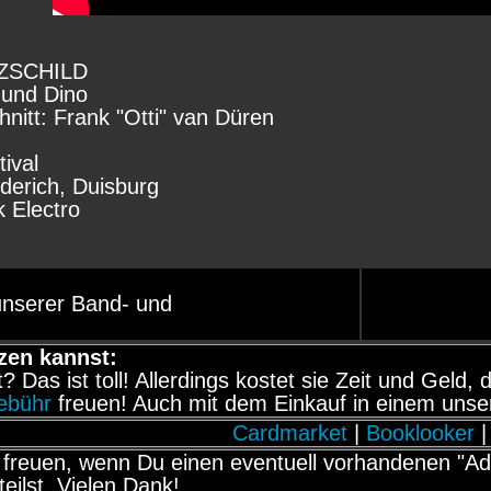
RZSCHILD
 und Dino
nitt: Frank "Otti" van Düren
ival
derich, Duisburg
 Electro
unserer Band- und
zen kannst:
it? Das ist toll! Allerdings kostet sie Zeit und Gel
gebühr
freuen! Auch mit dem Einkauf in einem unse
Cardmarket
|
Booklooker
|
freuen, wenn Du einen eventuell vorhandenen "Adb
teilst. Vielen Dank!