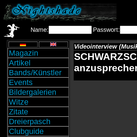
Name:
Passwort:
Videointerview (Musi
Magazin
SCHWARZSCHI
Artikel
anzuspreche
Bands/Künstler
Events
Bildergalerien
Witze
Zitate
Dreierpasch
Clubguide