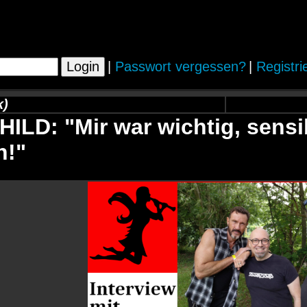
|
Passwort vergessen?
|
Registri
k)
LD: "Mir war wichtig, sens
n!"