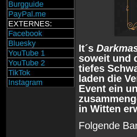
Burgguide
PayPal.me
EXTERNES:
Facebook
Bluesky
It´s
Darkma
YouTube 1
soweit und 
YouTube 2
tiefes Schwa
TikTok
laden die Ve
Instagram
Event ein un
zusammenge
in Witten erw
Folgende Ban