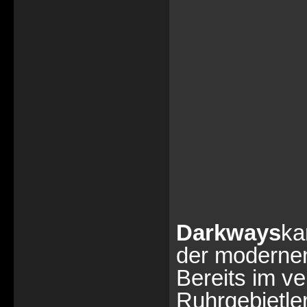
Darkways
ka
der moderne
Bereits im v
Ruhrgebietle