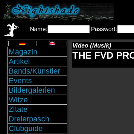
Name:
Passwort:
Video (Musik)
Magazin
THE FVD PROJ
Artikel
Bands/Künstler
Events
Bildergalerien
Witze
Zitate
Dreierpasch
Clubguide