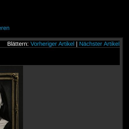
eren
Blättern:
Vorheriger Artikel
|
Nächster Artikel