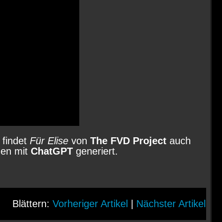
 findet
Für Elise
von
The FVD Project
auch
den mit
ChatGPT
generiert.
Blättern:
Vorheriger Artikel
|
Nächster Artikel