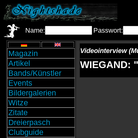
Name:
Passwort:
Videointerview (M
Magazin
Artikel
WIEGAND: "W
Bands/Künstler
Events
Bildergalerien
Witze
Zitate
Dreierpasch
Clubguide