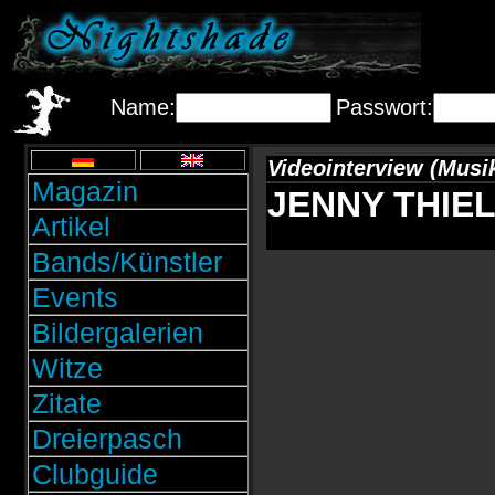
Name:
Passwort:
Videointerview (Musi
Magazin
JENNY THIELE
Artikel
Bands/Künstler
Events
Bildergalerien
Witze
Zitate
Dreierpasch
Clubguide