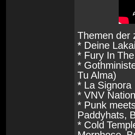
Themen der z
* Deine Laka
* Fury In Th
* Gothminist
Tu Alma)
* La Signora
* VNV Natio
* Punk meets
Paddyhats, B
* Cold Templ
Morphose, Br