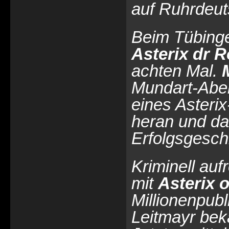
auf Ruhrdeut
Beim Tübing
Asterix dr 
achten Mal.
Mundart-Abent
eines Asteri
heran und das
Erfolgsgesch
Kriminell auf
mit
Asterix 
Millionenpub
Leitmayr bek