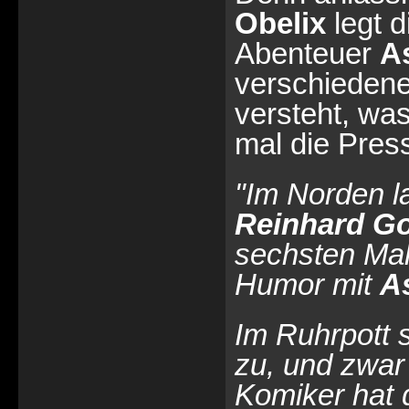
Obelix
legt d
Abenteuer
As
verschiedene
versteht, was
mal die Pres
"Im Norden l
Reinhard Go
sechsten Mal
Humor mit
As
Im Ruhrpott 
zu, und zwar
Komiker hat 