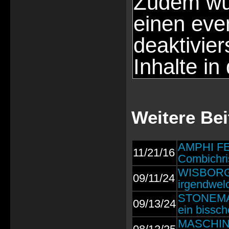
Zudem wür
einen eve
deaktivie
Inhalte in
Weitere Be
AMPHI FES
11/21/16
Combichris
WISBORG: 
09/11/24
irgendwel
STONEMAN:
09/13/24
ein bissch
MASCHINIS