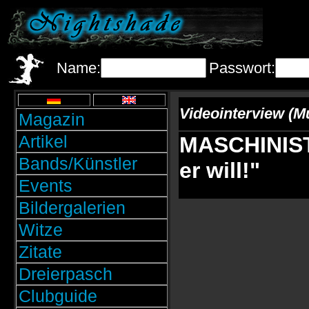
Name:
Passwort:
Videointerview (M
Magazin
Artikel
MASCHINIST:
Bands/Künstler
er will!"
Events
Bildergalerien
Witze
Zitate
Dreierpasch
Clubguide