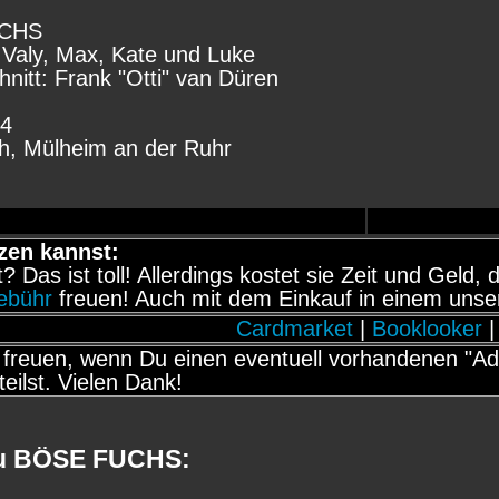
UCHS
r, Valy, Max, Kate und Luke
nitt: Frank "Otti" van Düren
24
ch, Mülheim an der Ruhr
zen kannst:
it? Das ist toll! Allerdings kostet sie Zeit und Gel
gebühr
freuen! Auch mit dem Einkauf in einem unse
Cardmarket
|
Booklooker
|
freuen, wenn Du einen eventuell vorhandenen "Adb
teilst. Vielen Dank!
zu BÖSE FUCHS: