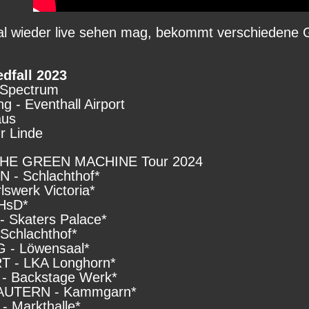
al wieder live sehen mag, bekommt verschiedene 
edfall 2023
 Spectrum
g - Eventhall Airport
aus
ur Linde
THE GREEN MACHINE Tour 2024
 - Schlachthof*
swerk Victoria*
HsD*
 Skaters Palace*
Schlachthof*
 - Löwensaal*
 - LKA Longhorn*
- Backstage Werk*
AUTERN - Kammgarn*
 Markthalle*