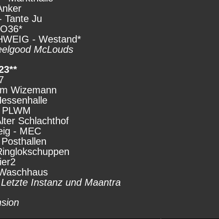
Anker
 Tante Ju
SO36*
HWEIG - Westand*
Feelgood McLouds
23**
7
- Im Wizemann
Hessenhalle
- PLWM
lter Schlachthof
eig - MEC
Posthallen
 Ringlokschuppen
ier2
 Waschhaus
, Letzte Instanz und Maantra
nsion