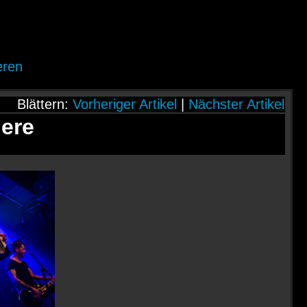
eren
Blättern:
Vorheriger Artikel
|
Nächster Artikel
ere