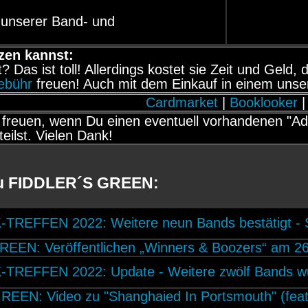
 unserer Band- und
zen kannst:
it? Das ist toll! Allerdings kostet sie Zeit und Gel
gebühr
freuen! Auch mit dem Einkauf in einem unse
Cardmarket
|
Booklooker
|
freuen, wenn Du einen eventuell vorhandenen "Adb
teilst. Vielen Dank!
zu FIDDLER´S GREEN:
REFFEN 2022: Weitere neun Bands bestätigt - Spi
EEN: Veröffentlichen „Winners & Boozers“ am 26
REFFEN 2022: Update - Weitere zwölf Bands wur
EEN: Video zu "Shanghaied In Portsmouth" (feat.