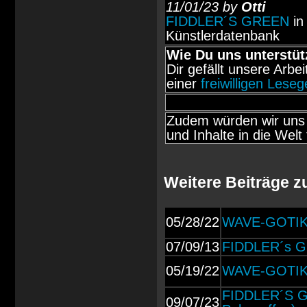
11/01/23 by
Otti
FIDDLER´S GREEN
in
Künstlerdatenbank
Wie Du uns unterstüt
Dir gefällt unsere Arbe
einer
freiwilligen Lese
Zudem würden wir uns 
und Inhalte in die Welt 
Weitere Beiträge 
05/28/22
WAVE-GOTIK-T
07/09/13
FIDDLER´s GR
05/19/22
WAVE-GOTIK-T
FIDDLER´S GR
09/07/23