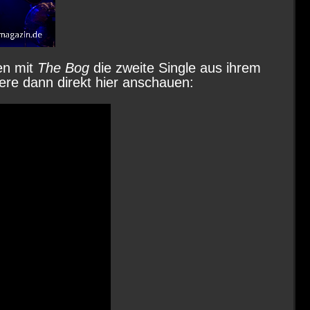
en mit
The Bog
die zweite Single aus ihrem
iere dann direkt hier anschauen: