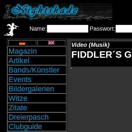
Name:
Passwort:
Video (Musik)
Magazin
FIDDLER´S G
Artikel
Bands/Künstler
´
Events
Bildergalerien
Witze
Zitate
Dreierpasch
Clubguide