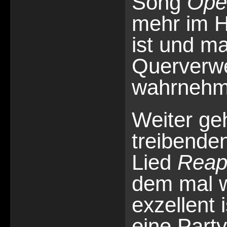
Song
Ope
mehr im H
ist und ma
Querverw
wahrnehm
Weiter ge
treibende
Lied
Reap
dem mal 
exzellent 
eine Party