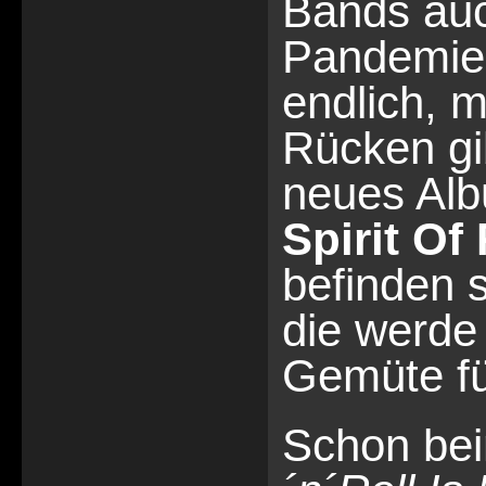
Bands auc
Pandemie 
endlich, 
Rücken gib
neues Al
Spirit Of
befinden 
die werde
Gemüte fü
Schon be