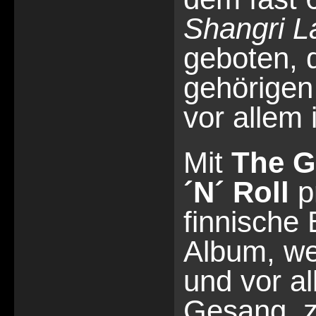
Shangri L
geboten, 
gehörigen
vor allem
Mit
The G
´N´ Roll
pr
finnische
Album, wel
und vor a
Gesang, z