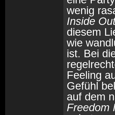
wenig rasa
Inside Ou
diesem Li
wie wandl
ist. Bei 
regelrech
Feeling a
Gefühl b
auf dem n
Freedom I