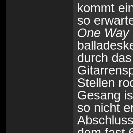
kommt ein 
so erwart
One Way 
balladesk
durch das
Gitarrens
Stellen ro
Gesang is
so nicht e
Abschluss
dem fast 