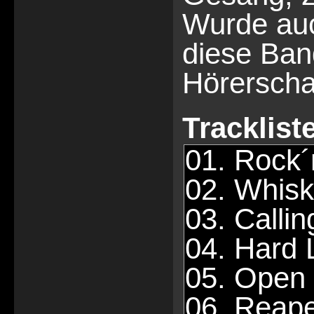
Wurde auc
diese Ban
Hörerscha
Tracklist
01. Rock´
02. Whisk
03. Calli
04. Hard 
05. Open
06. Reap