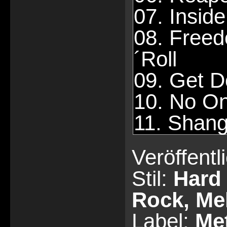
07. Insid
08. Free
´Roll
09. Get 
10. No On
11. Shang
Veröffent
Stil:
Hard
Rock, Me
Label:
Me