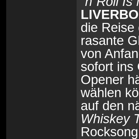
´n´Roll Is
LIVERBO
die Reise
rasante G
von Anfan
sofort ins
Opener hä
wählen kön
auf den n
Whiskey T
Rocksong