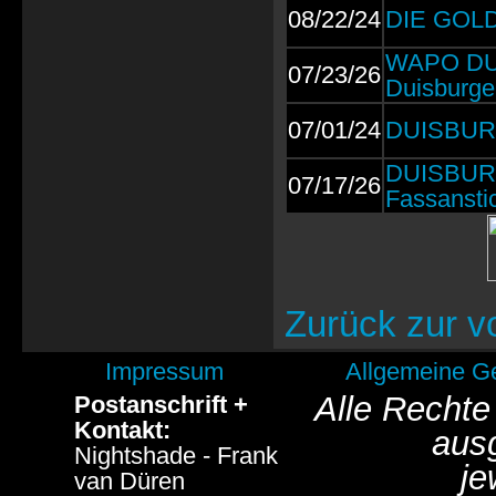
08/22/24
DIE GOLD
WAPO DUIS
07/23/26
Duisburger
07/01/24
DUISBURG
DUISBURG
07/17/26
Fassansti
Zurück zur v
Impressum
Allgemeine G
Alle Rechte
Postanschrift +
Kontakt:
aus
Nightshade - Frank
je
van Düren