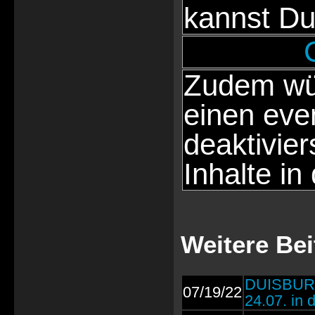
kannst Du
Zudem wür
einen eve
deaktivie
Inhalte in
Weitere Be
DUISBURG
07/19/22
24.07. in 