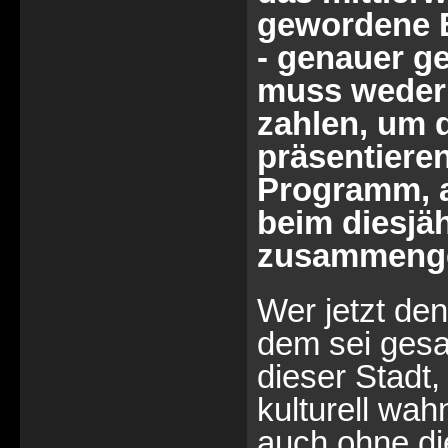
gewordene E
- genauer ge
muss weder 
zahlen, um d
präsentieren
Programm, a
beim diesjäh
zusammenge
Wer jetzt den
dem sei gesag
dieser Stadt,
kulturell wah
auch ohne di