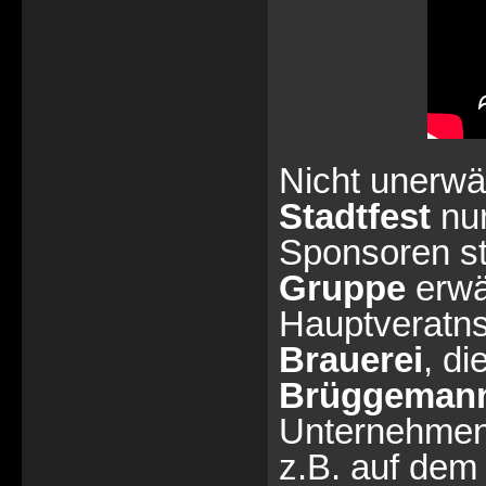
Nicht unerwä
Stadtfest
nur
Sponsoren sta
Gruppe
erwäh
Hauptveratnst
Brauerei
, di
Brüggeman
Unternehmen e
z.B. auf dem 