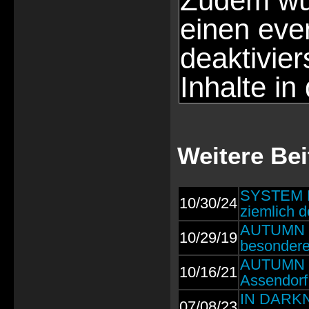
Zudem wür
einen eve
deaktivie
Inhalte in
Weitere Be
SYSTEM NO
10/30/24
ziemlich 
AUTUMN M
10/29/19
besondere
AUTUMN M
10/16/21
Assendorf
IN DARKN
07/08/23