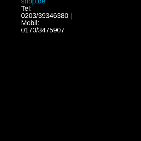
shop.de
Tel:
0203/39346380 |
Mobil:
0170/3475907