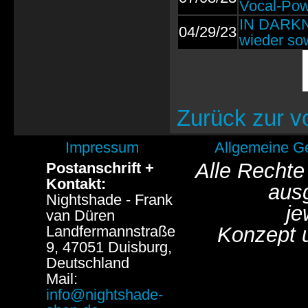
Vocal-Po
IN DARKNE
04/29/23
wieder sow
Zurück zur v
Impressum
Allgemeine G
Alle Rechte
Postanschrift +
Kontakt:
aus
Nightshade - Frank
je
van Düren
Landfermannstraße
Konzept 
9, 47051 Duisburg,
Deutschland
Mail:
info@nightshade-