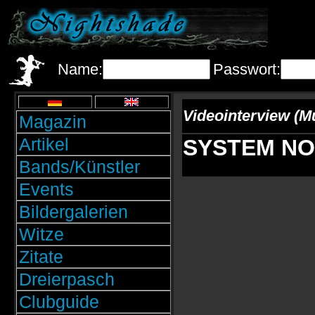
Name:
Passwort:
Videointerview (M
Magazin
Artikel
SYSTEM NOIR
Bands/Künstler
Events
Bildergalerien
Witze
Zitate
Dreierpasch
Clubguide