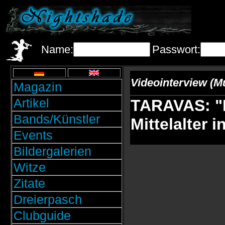
Name:
Passwort:
Videointerview (M
Magazin
Artikel
TARAVAS: "I
Bands/Künstler
Mittelalter i
Events
Bildergalerien
Witze
Zitate
Dreierpasch
Clubguide