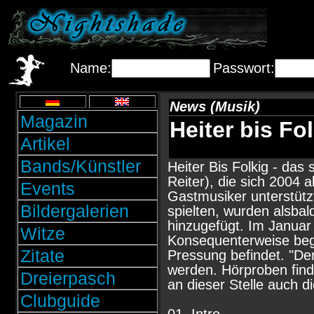
Name:
Passwort:
News (Musik)
Magazin
Heiter bis Fo
Artikel
Bands/Künstler
Heiter Bis Folkig - da
Reiter), die sich 2004
Events
Gastmusiker unterstütz
Bildergalerien
spielten, wurden alsbal
hinzugefügt. Im Januar
Witze
Konsequenterweise began
Zitate
Pressung befindet. "De
werden. Hörproben find
Dreierpasch
an dieser Stelle auch di
Clubguide