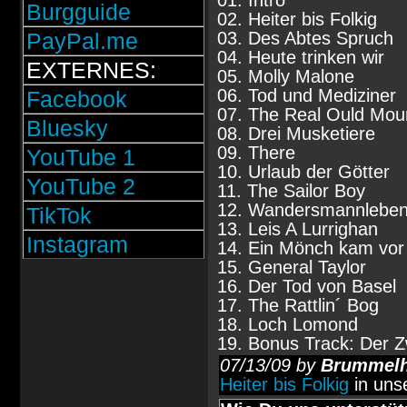
01. Intro
Burgguide
02. Heiter bis Folkig
PayPal.me
03. Des Abtes Spruch
04. Heute trinken wir
EXTERNES:
05. Molly Malone
06. Tod und Mediziner
Facebook
07. The Real Ould Mou
Bluesky
08. Drei Musketiere
09. There
YouTube 1
10. Urlaub der Götter
YouTube 2
11. The Sailor Boy
12. Wandersmannlebe
TikTok
13. Leis A Lurrighan
Instagram
14. Ein Mönch kam vor
15. General Taylor
16. Der Tod von Basel
17. The Rattlin´ Bog
18. Loch Lomond
19. Bonus Track: Der 
07/13/09 by
Brummel
Heiter bis Folkig
in uns