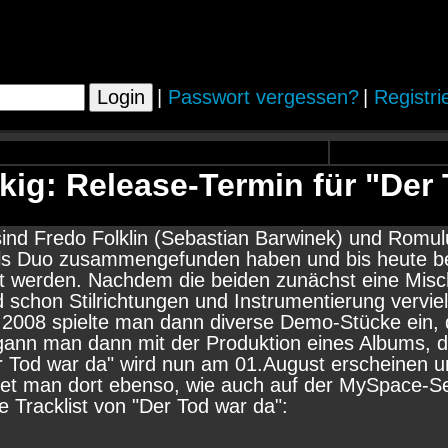
|
Passwort vergessen?
|
Registri
lkig: Release-Termin für "Der
s sind Fredo Folklin (Sebastian Barwinek) und Rom
 als Duo zusammengefunden haben und bis heute bei
t werden. Nachdem die beiden zunächst eine Misch
d schon Stilrichtungen und Instrumentierung vervi
 2008 spielte man dann diverse Demo-Stücke ein, d
n man dann mit der Produktion eines Albums, das nu
r Tod war da" wird nun am 01.August erscheinen 
et man dort ebenso, wie auch auf der MySpace-Sei
e Tracklist von "Der Tod war da":