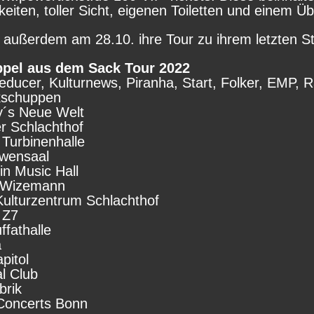
keiten, toller Sicht, eigenen Toiletten und einem
 außerdem am 28.10. ihre Tour zu ihrem letzten S
el aus dem Sack Tour 2022
educer, Kulturnews, Piranha, Start, Folker, EMP, 
okschuppen
ey´s Neue Welt
er Schlachthof
Turbinenhalle
öwensaal
in Music Hall
m Wizemann
ulturzentrum Schlachthof
 Z7
fathalle
a
pitol
al Club
brik
 Concerts Bonn