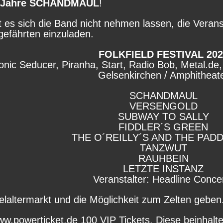
 Jahre SCHANDMAUL
!
 es sich die Band nicht nehmen lassen, die Verans
efährten einzuladen.
FOLKFIELD FESTIVAL 202
Sonic Seducer, Piranha, Start, Radio Bob, Metal.d
Gelsenkirchen / Amphitheat
SCHANDMAUL
VERSENGOLD
SUBWAY TO SALLY
FIDDLER´S GREEN
THE O´REILLY´S AND THE PAD
TANZWUT
RAUHBEIN
LETZTE INSTANZ
Veranstalter: Headline Conce
elaltermarkt und die Möglichkeit zum Zelten geben
ww.powerticket.de 100 VIP Tickets. Diese beinhalt