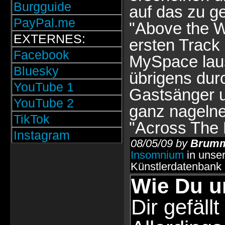
Burgguide
auf das zu g
PayPal.me
"Above the W
EXTERNES:
ersten Track
Facebook
MySpace lau
Bluesky
übrigens dur
YouTube 1
Gastsänger u
YouTube 2
ganz nagelneu
TikTok
"Across The 
Instagram
08/05/09 by
Brumm
Insomnium
in unse
Künstlerdatenbank
Wie Du u
Dir gefällt