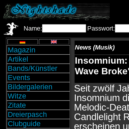
Name:
Passwort:
News (Musik)
Magazin
Artikel
Insomnium:
Bands/Künstler
Wave Broke
Events
Bildergalerien
Seit zwölf Ja
Witze
Insomnium di
Zitate
Melodic-Deat
Dreierpasch
Candlelight 
Clubguide
erscheinen u