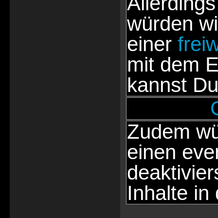
Allerdings
würden wi
einer
frei
mit dem E
kannst Du
Zudem wür
einen eve
deaktivie
Inhalte in