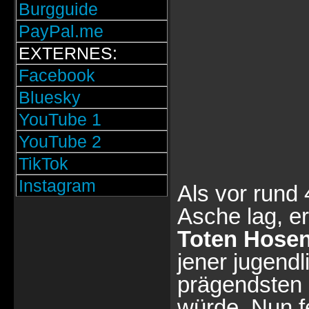
Burgguide
PayPal.me
EXTERNES:
Facebook
Bluesky
YouTube 1
YouTube 2
TikTok
Instagram
Als vor rund
Asche lag, e
Toten Hose
jener jugendl
prägendsten 
würde. Nun fe