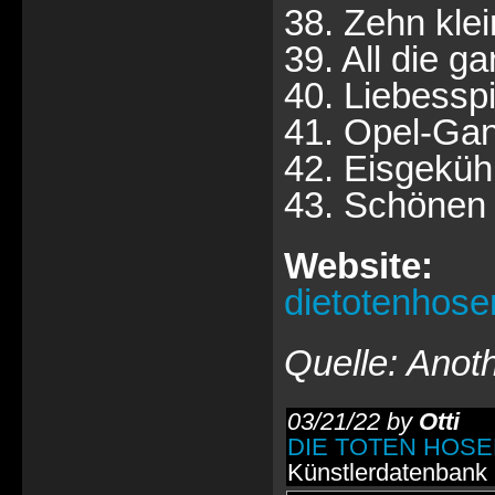
38. Zehn kle
39. All die g
40. Liebesspi
41. Opel-Ga
42. Eisgeküh
43. Schönen 
Website:
dietotenhose
Quelle: Anot
03/21/22 by
Otti
DIE TOTEN HOS
Künstlerdatenbank