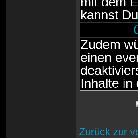
mit dem E
kannst Du
Zudem wür
einen eve
deaktivie
Inhalte in
Zurück zur v