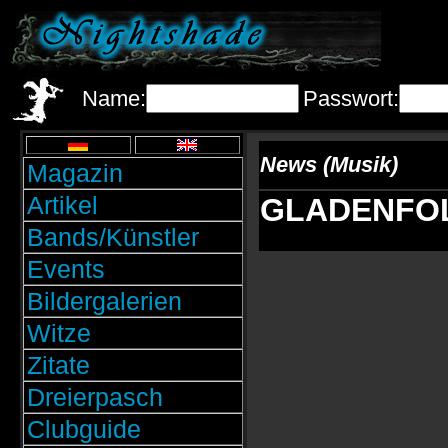
Name:
Passwort:
News (Musik)
Magazin
Artikel
GLADENFOLD
Bands/Künstler
Events
Bildergalerien
Witze
Zitate
Dreierpasch
Clubguide