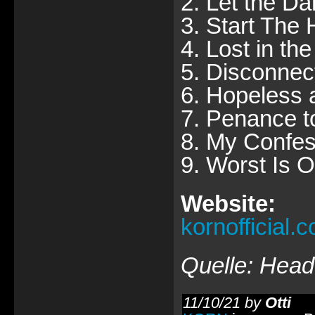
2. Let the Da
3. Start The 
4. Lost in th
5. Disconnec
6. Hopeless 
7. Penance t
8. My Confes
9. Worst Is 
Website:
kornofficial.
Quelle: Hea
11/10/21 by
Otti