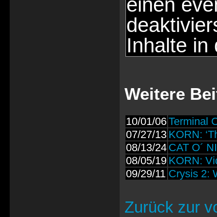
einen eve
deaktivie
Inhalte in
Weitere Be
10/01/06
Terminal 
07/27/13
KORN: ‘Th
08/13/24
CAT O´ NI
08/05/19
KORN: Vid
09/29/11
Crysis 2:
Zurück zur v