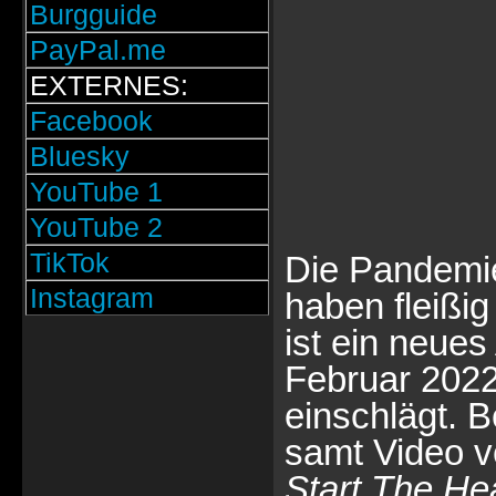
Burgguide
PayPal.me
EXTERNES:
Facebook
Bluesky
YouTube 1
YouTube 2
TikTok
Die Pandemi
Instagram
haben fleißi
ist ein neu
Februar 2022 
einschlägt. 
samt Video ve
Start The He