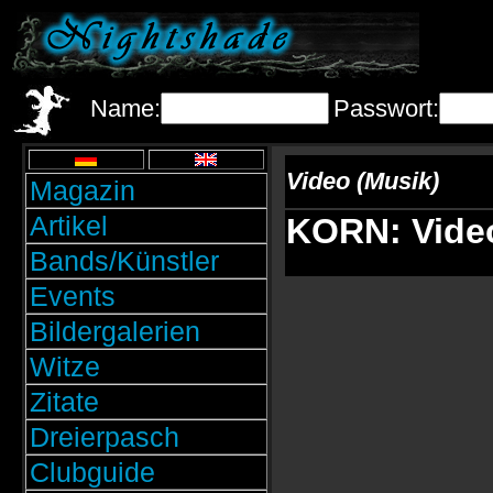
Name:
Passwort:
Video (Musik)
Magazin
Artikel
KORN: Video
Bands/Künstler
Events
Bildergalerien
Witze
Zitate
Dreierpasch
Clubguide