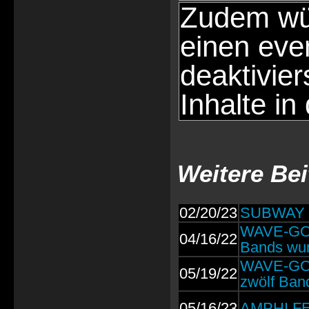
Zudem wür
einen eve
deaktivie
Inhalte in
Weitere Be
02/20/23
SUBWAY TO
WAVE-GOT
04/16/22
Bands wur
WAVE-GOT
05/19/22
zwölf Ban
05/16/23
AMPHI FES