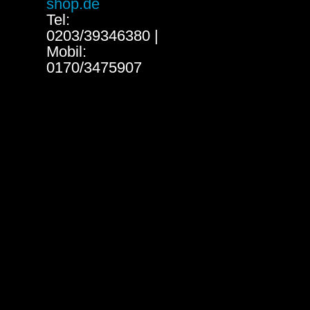
shop.de
Tel:
0203/39346380 |
Mobil:
0170/3475907