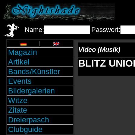
Name:
Passwort:
Video (Musik)
Magazin
Artikel
BLITZ UNION:
Bands/Künstler
Events
Bildergalerien
Witze
Zitate
Dreierpasch
Clubguide