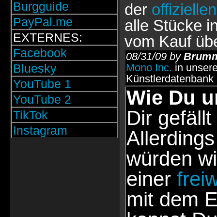
Burgguide
der
offiziell
PayPal.me
alle Stücke 
EXTERNES:
vom Kauf üb
Facebook
08/31/09 by
Brumm
Bluesky
Mono Inc.
in unser
Künstlerdatenbank
YouTube 1
Wie Du u
YouTube 2
Dir gefällt
TikTok
Instagram
Allerdings
würden wi
einer
frei
mit dem E