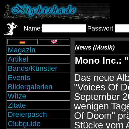
Name:
Passwort:
News (Musik)
Magazin
Artikel
Mono Inc.: 
Bands/Künstler
Das neue Al
Events
"Voices Of D
Bildergalerien
September 20
Witze
wenigen Tage
Zitate
Dreierpasch
Of Doom" prä
Clubguide
Stücke vom A