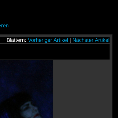
eren
Blättern:
Vorheriger Artikel
|
Nächster Artikel