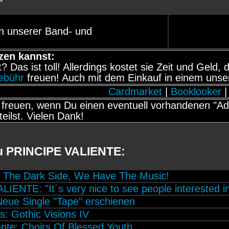
n unserer Band- und
zen kannst:
it? Das ist toll! Allerdings kostet sie Zeit und Gel
gebühr
freuen! Auch mit dem Einkauf in einem unse
Cardmarket
|
Booklooker
|
freuen, wenn Du einen eventuell vorhandenen "Adb
teilst. Vielen Dank!
zu PRINCIPE VALIENTE:
n The Dark Side, We Have The Music!
IENTE: "It´s very nice to see people interested i
ue Single "Tape" erschienen
ts: Gothic Visions IV
ente: Choirs Of Blessed Youth