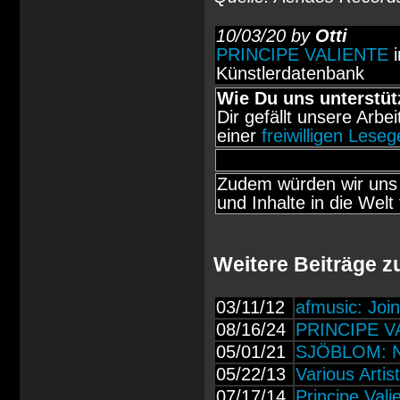
10/03/20 by
Otti
PRINCIPE VALIENTE
i
Künstlerdatenbank
Wie Du uns unterstüt
Dir gefällt unsere Arbe
einer
freiwilligen Lese
Zudem würden wir uns 
und Inhalte in die Welt 
Weitere Beiträge 
03/11/12
afmusic: Joi
08/16/24
PRINCIPE VAL
05/01/21
SJÖBLOM: Ne
05/22/13
Various Artis
07/17/14
Principe Vali