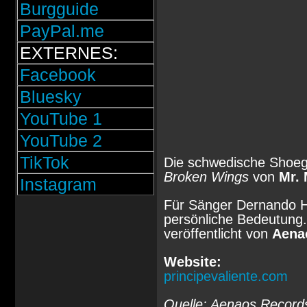
Burgguide
PayPal.me
EXTERNES:
Facebook
Bluesky
YouTube 1
YouTube 2
TikTok
Die schwedische Shoe
Broken Wings
von
Mr. 
Instagram
Für Sänger Dernando Ho
persönliche Bedeutun
veröffentlicht von
Aena
Website:
principevaliente.com
Quelle: Aenaos Record