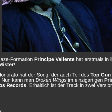
gaze-Formation
Principe Valiente
hat erstmals in 
Mister
!
norato hat der Song, der auch Teil des
Top Gun
g. Nun kann man
Broken Wings
im einzigartigen
Pri
os Records
. Erhältlich ist der Track in zwei Vers
s