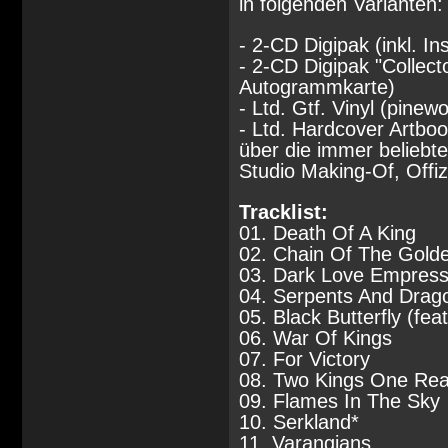
in folgenden Varianten:
- 2-CD Digipak (inkl. I
- 2-CD Digipak "Collect
Autogrammkarte)
- Ltd. Gtf. Vinyl (pinew
- Ltd. Hardcover Artboo
über die immer beliebt
Studio Making-Of, Offiz
Tracklist:
01. Death Of A King
02. Chain Of The Gold
03. Dark Love Empres
04. Serpents And Drag
05. Black Butterfly (fe
06. War Of Kings
07. For Victory
08. Two Kings One Re
09. Flames In The Sky
10. Serkland*
11. Varangians