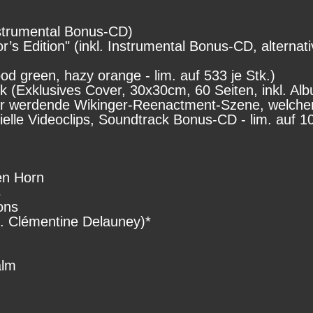
nstrumental Bonus-CD)
or’s Edition" (inkl. Instrumental Bonus-CD, alterna
ood green, hazy orange - lim. auf 533 je Stk.)
k (Exklusives Cover, 30x30cm, 60 Seiten, inkl. Al
er werdende Wikinger-Reenactment-Szene, welcher
ielle Videoclips, Soundtrack Bonus-CD - lim. auf 1
en Horn
s
ons
at. Clémentine Delauney)*
alm