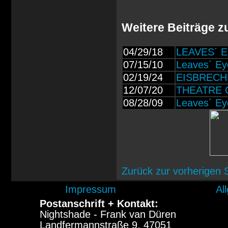
Weitere Beiträge 
04/29/18
LEAVES´ EY
07/15/10
Leaves´ Ey
02/19/24
EISBRECHER
12/07/20
THEATRE OF
08/28/09
Leaves´ Ey
Zurück zur vorherigen 
Impressum
Al
Postanschrift + Kontakt:
Nightshade - Frank van Düren
Landfermannstraße 9, 47051