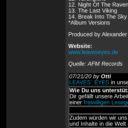
12. Night Of The Rave
13. The Last Viking
14. Break Into The Sky
*Album Versions
Produced by Alexander 
Website:
www.leaveseyes.de
Quelle: AFM Records
07/21/20 by
Otti
LEAVES´ EYES
in uns
Wie Du uns unterstüt
Dir gefällt unsere Arbe
einer
freiwilligen Lese
Zudem würden wir uns 
und Inhalte in die Welt 