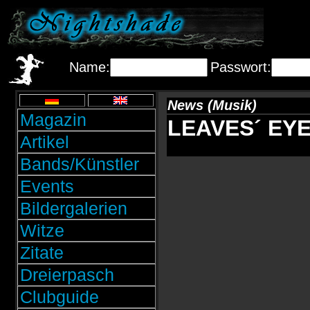
Name:
Passwort:
News (Musik)
Magazin
LEAVES´ EYES
Artikel
Bands/Künstler
Events
Bildergalerien
Witze
Zitate
Dreierpasch
Clubguide