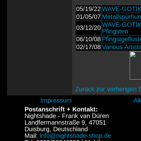
05/19/22
WAVE-GOTIK-T
01/05/07
Metallspürhu
WAVE-GOTIK-T
03/12/20
Pfingsten
06/10/08
Pfingstgeflüst
02/17/08
Various Artis
Zurück zur vorherigen 
Impressum
Al
Postanschrift + Kontakt:
Nightshade - Frank van Düren
Landfermannstraße 9, 47051
Duisburg, Deutschland
Mail:
info@nightshade-shop.de