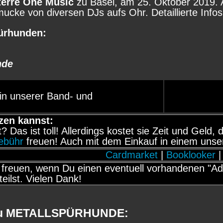
terre One Music
zu Basel, am 25. Oktober 2019. A
ucke von diversen DJs aufs Ohr. Detaillierte Infos
pürhunden
:
nde
in unserer Band- und
zen kannst:
it? Das ist toll! Allerdings kostet sie Zeit und Gel
gebühr
freuen! Auch mit dem Einkauf in einem unse
Cardmarket
|
Booklooker
|
freuen, wenn Du einen eventuell vorhandenen "Adb
teilst. Vielen Dank!
 zu METALLSPÜRHUNDE: