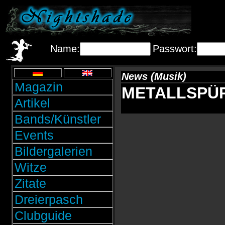
Name:
Passwort:
News (Musik)
Magazin
METALLSPÜRH
Artikel
Bands/Künstler
Events
Bildergalerien
Witze
Zitate
Dreierpasch
Clubguide