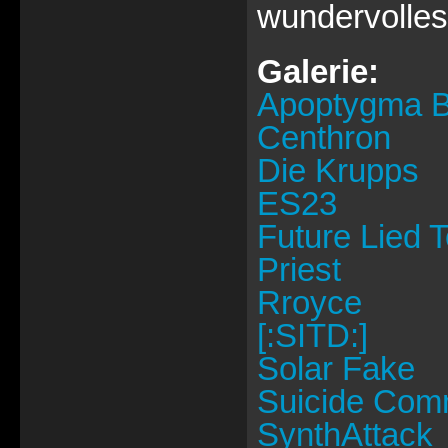
wundervolles 
Galerie:
Apoptygma Be
Centhron
Die Krupps
ES23
Future Lied 
Priest
Rroyce
[:SITD:]
Solar Fake
Suicide Co
SynthAttack