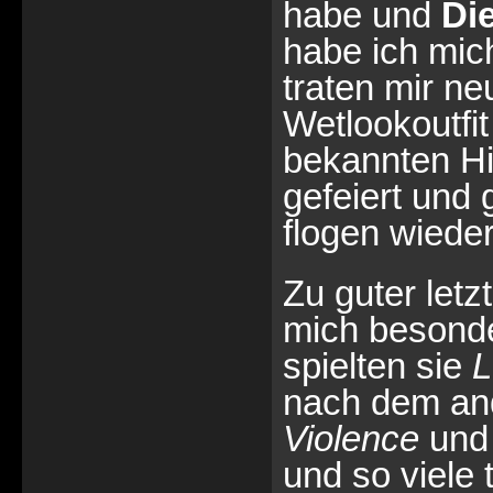
habe und
Di
habe ich mic
traten mir n
Wetlookoutfi
bekannten Hi
gefeiert und 
flogen wiede
Zu guter letz
mich besonde
spielten sie
L
nach dem an
Violence
un
und so viele 