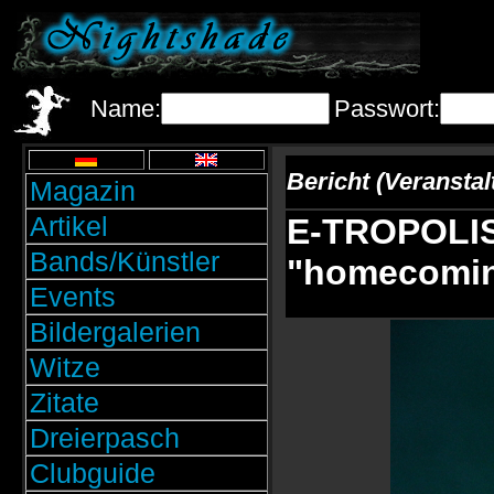
Name:
Passwort:
Bericht (Veransta
Magazin
Artikel
E-TROPOLIS 
Bands/Künstler
"homecomi
Events
Bildergalerien
Witze
Zitate
Dreierpasch
Clubguide