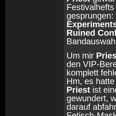
Festivalheft
gesprungen:
Experiment
Ruined Conf
Bandauswahl,
Um mir
Pries
den VIP-Bere
komplett fehl
Hm, es hatte
Priest
ist ei
gewundert, 
darauf abfah
Fetisch-Mask