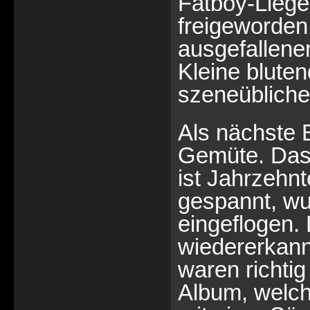
Fatboy-Liege
freigeworden.
ausgefallene
Kleine blute
szeneübliche
Als nächste 
Gemüte. Das 
ist Jahrzehn
gespannt, wu
eingeflogen. 
wiedererkann
waren richti
Album, welche