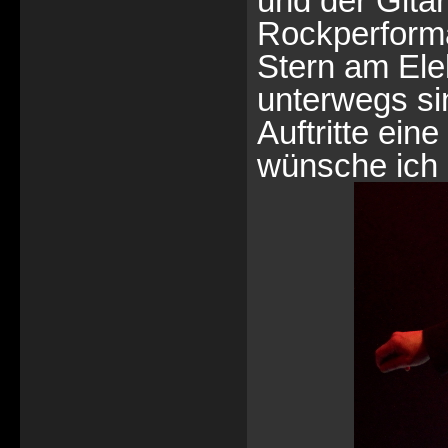
und der Gitar
Rockperform
Stern am Ele
unterwegs si
Auftritte ein
wünsche ich i