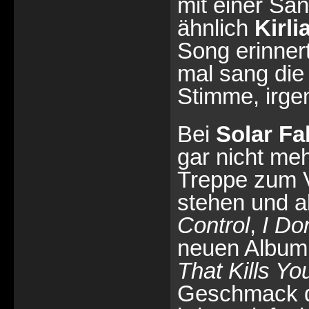
mit einer Sän
ähnlich
Kirl
Song erinner
mal sang die 
Stimme, irg
Bei
Solar Fa
gar nicht me
Treppe zum V
stehen und a
Control
,
I Do
neuen Album
That Kills Yo
Geschmack der