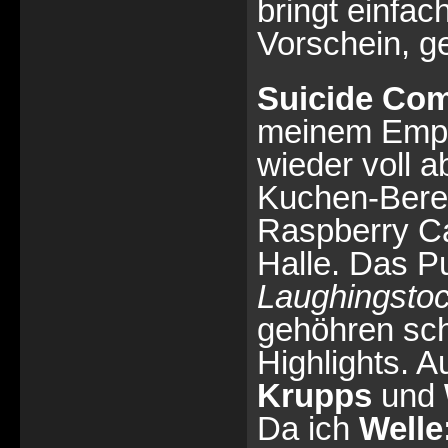
bringt einfac
Vorschein, ge
Suicide Co
meinem Empfi
wieder voll a
Kuchen-Berei
Raspberry C
Halle. Das Pu
Laughingsto
gehöhren sch
Highlights. 
Krupps
und
Da ich
Welle