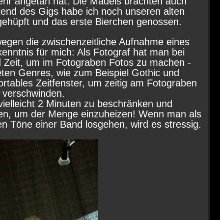
ehr angetan hat. Die Mädels brachten auch
hrend des Gigs habe ich noch unseren alten
gehüpft und das erste Bierchen genossen.
wegen die zwischenzeitliche Aufnahme eines
enntnis für mich: Als Fotograf hat man bei
nd Zeit, um im Fotograben Fotos zu machen -
teten Genres, wie zum Beispiel Gothic und
ortables Zeitfenster, um zeitig am Fotograben
 verschwinden.
elleicht 2 Minuten zu beschränken und
ßen, um der Menge einzuheizen! Wenn man als
n Töne einer Band losgehen, wird es stressig.