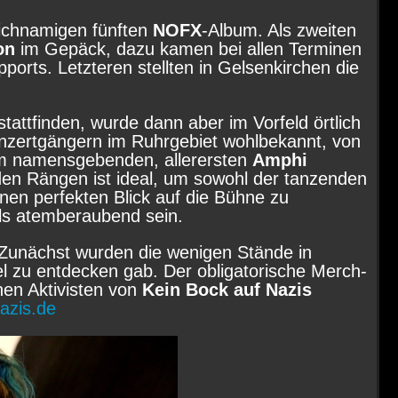
ichnamigen fünften
NOFX
-Album. Als zweiten
on
im Gepäck, dazu kamen bei allen Terminen
orts. Letzteren stellten in Gelsenkirchen die
tattfinden, wurde dann aber im Vorfeld örtlich
onzertgängern im Ruhrgebiet wohlbekannt, von
 namensgebenden, allerersten
Amphi
nden Rängen ist ideal, um sowohl der tanzenden
nen perfekten Blick auf die Bühne zu
lls atemberaubend sein.
 Zunächst wurden die wenigen Stände in
l zu entdecken gab. Der obligatorische Merch-
hen Aktivisten von
Kein Bock auf Nazis
azis.de