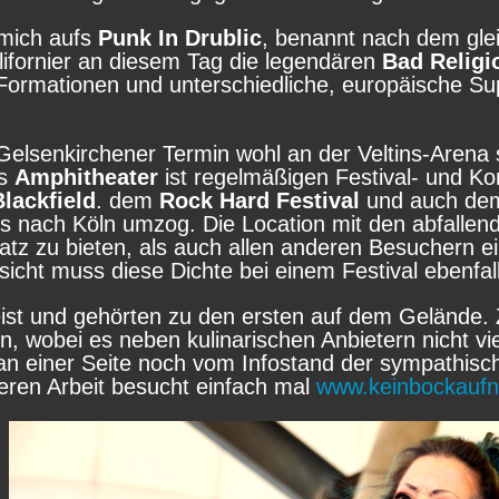
 mich aufs
Punk In Drublic
, benannt nach dem gle
lifornier an diesem Tag die legendären
Bad Religi
ormationen und unterschiedliche, europäische Supp
 Gelsenkirchener Termin wohl an der Veltins-Arena s
as
Amphitheater
ist regelmäßigen Festival- und K
lackfield
. dem
Rock Hard Festival
und auch dem
res nach Köln umzog. Die Location mit den abfalle
tz zu bieten, als auch allen anderen Besuchern ei
icht muss diese Dichte bei einem Festival ebenfa
eist und gehörten zu den ersten auf dem Gelände.
wobei es neben kulinarischen Anbietern nicht vie
 an einer Seite noch vom Infostand der sympathisc
 deren Arbeit besucht einfach mal
www.keinbockaufn