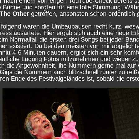
ir nach einem vorherigen YouTube-Check bereits s
die Bühne und sorgten für eine tolle Stimmung. Wä
The Other
getroffen, ansonsten schon ordentlich 
n folgend waren die Umbaupausen recht kurz, wes
ress ausartete. Hier ergab sich auch eine neue Erk
sim Normalfall die ersten drei Songs bei jeder Ba
her existiert. Da bei den meisten von mir abgelich
nitt 4-6 Minuten dauern, ergibt sich ein sehr komf
ntliche Ladung Fotos mitzunehmen und wieder zu
 die Angewohnheit, ihe Nummern gerne mal auf vi
Gigs die Nummern auch blitzschnell runter zu rei
en Ende des Festivalgeländes ist, sobald die erste