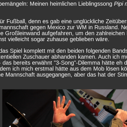
 bemängeln: Meinen heimlichen Lieblingssong
Pipi
ür Fußball, denn es gab eine unglückliche Zeitübe
mannschaft gegen Mexico zur WM in Russland. Net
ne Großleinwand aufgefahren, um den zahlreichen 
t vielleicht sogar zuhause geblieben wäre.
h das Spiel komplett mit den beiden folgenden Ban
potentiellen Zuschauer abhanden kamen. Auch ich m
- das bereits erwähnt "3-Song"-Dilemma hätte eh 
em ich mich erstmal hätte aus dem Mob lösen kö
che Mannschaft ausgegangen, aber das hat der Sti