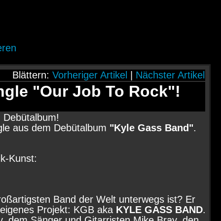
eren
Blättern:
Vorheriger Artikel
|
Nächster Artikel
ingle "Our Job To Rock"!
m Debütalbum!
ngle aus dem Debütalbum
"Kyle Gass Band"
.
k-Kunst:
großartigsten Band der Welt unterwegs ist? Er
 eigenes Projekt: KGB aka
KYLE GASS BAND
.
y, dem Sänger und Gitarristen Mike Bray, den