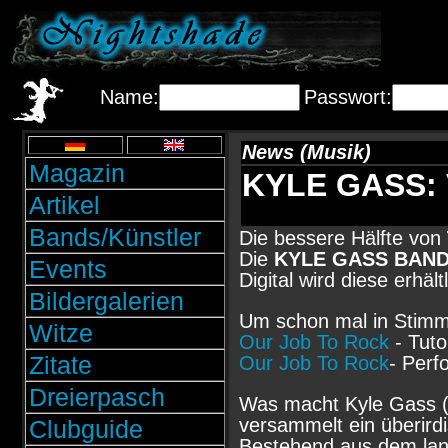
Name:
Passwort:
News (Musik)
Magazin
KYLE GASS: Ve
Artikel
Bands/Künstler
Die bessere Hälfte von
Die
KYLE GASS BAN
Events
Digital wird diese erhäl
Bildergalerien
Um schon mal in Stimm
Witze
Our Job To Rock
- Tutor
Zitate
Our Job To Rock
- Perf
Dreierpasch
Was macht Kyle Gass 
versammelt ein überird
Clubguide
Bestehend aus dem lan