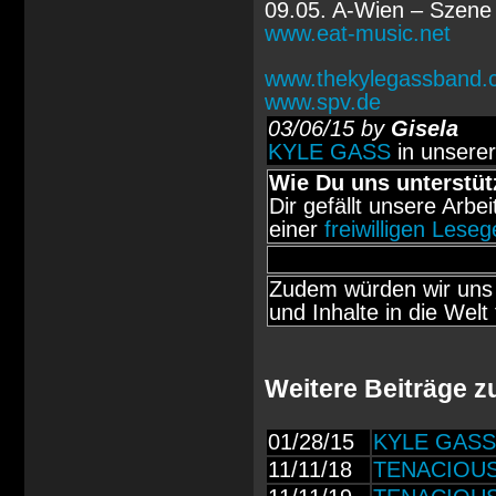
09.05. A-Wien – Szene
www.eat-music.net
www.thekylegassband.
www.spv.de
03/06/15 by
Gisela
KYLE GASS
in unsere
Wie Du uns unterstüt
Dir gefällt unsere Arbe
einer
freiwilligen Lese
Zudem würden wir uns 
und Inhalte in die Welt 
Weitere Beiträge 
01/28/15
KYLE GASS: 
11/11/18
TENACIOUS 