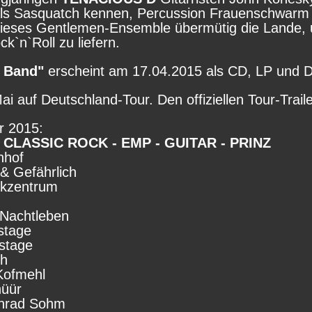
ls Sasquatch kennen, Percussion Frauenschwarm 
dieses Gentlemen-Ensemble übermütig die Lande, 
`n`Roll zu liefern.
 Band"
erscheint am 17.04.2015 als CD, LP und
Mai auf Deutschland-Tour. Den offiziellen Tour-Trail
r 2015:
 CLASSIC ROCK - EMP - GUITAR - PRINZ
nhof
& Gefährlich
ikzentrum
 Nachtleben
stage
stage
ch
Kofmehl
hüür
onrad Sohm