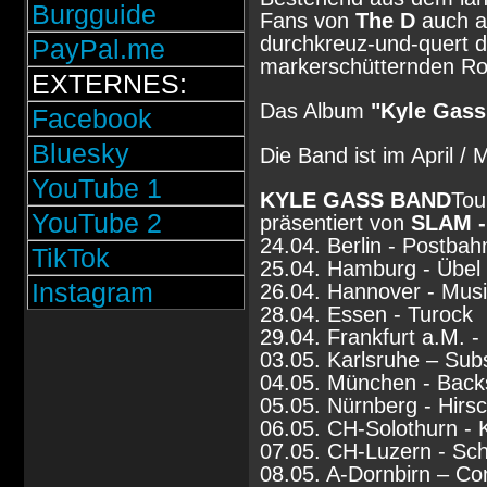
Burgguide
Fans von
The D
auch a
durchkreuz-und-quert 
PayPal.me
markerschütternden Rock
EXTERNES:
Das Album
"Kyle Gass
Facebook
Bluesky
Die Band ist im April / 
YouTube 1
KYLE GASS BAND
Tou
YouTube 2
präsentiert von
SLAM -
24.04. Berlin - Postbah
TikTok
25.04. Hamburg - Übel 
Instagram
26.04. Hannover - Mus
28.04. Essen - Turock
29.04. Frankfurt a.M. -
03.05. Karlsruhe – Sub
04.05. München - Back
05.05. Nürnberg - Hirs
06.05. CH-Solothurn - 
07.05. CH-Luzern - Sc
08.05. A-Dornbirn – C