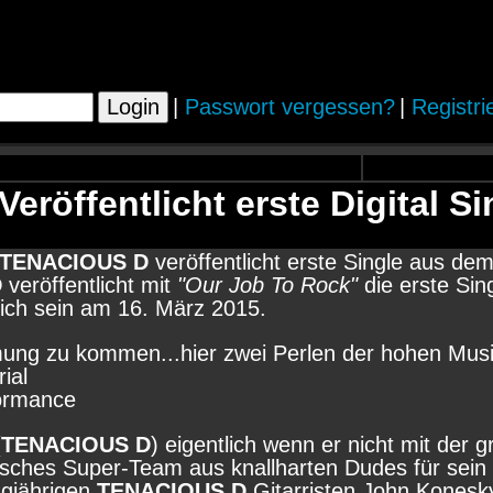
|
Passwort vergessen?
|
Registri
röffentlicht erste Digital S
TENACIOUS D
veröffentlicht erste Single aus de
D
veröffentlicht mit
"Our Job To Rock"
die erste Si
tlich sein am 16. März 2015.
ung zu kommen...hier zwei Perlen der hohen Musi
ial
ormance
(
TENACIOUS D
) eigentlich wenn er nicht mit der 
isches Super-Team aus knallharten Dudes für sein
gjährigen
TENACIOUS D
Gitarristen John Konesk