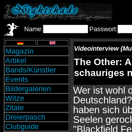
Name:
Passwort:
Videointerview (Mu
Magazin
Artikel
The Other: A
Bands/Künstler
schauriges 
Events
Bildergalerien
Wer ist wohl 
Witze
Deutschland?
Zitate
haben sich üb
Dreierpasch
Seelen geroc
Clubguide
"Blackfield F