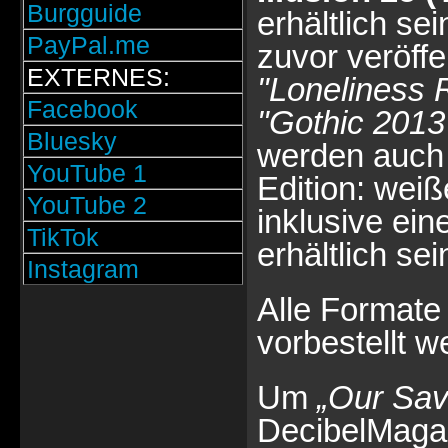
Burgguide
erhältlich se
PayPal.me
zuvor veröff
EXTERNES:
"Loneliness 
Facebook
"Gothic 2013
Bluesky
werden auch 
YouTube 1
Edition: weiß
YouTube 2
inklusive ei
TikTok
erhältlich sei
Instagram
Alle Formate
vorbestellt w
Um
„Our Sav
DecibelMagaz