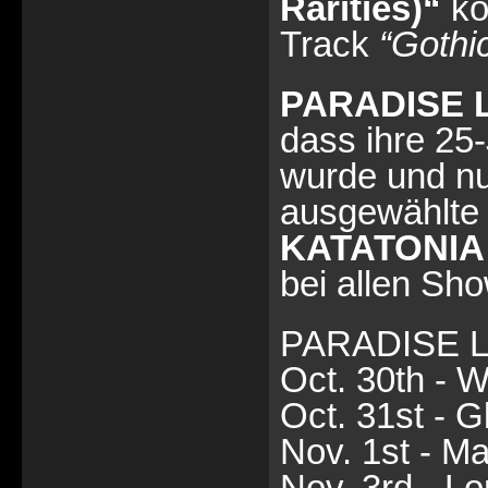
Rarities)“
kön
Track
“Gothi
PARADISE 
dass ihre 25
wurde und nu
ausgewählte
KATATONIA
bei allen Sho
PARADISE L
Oct. 30th - 
Oct. 31st - 
Nov. 1st - Ma
Nov. 3rd - L