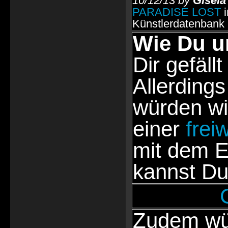
10/12/13 by
Gisela
PARADISE LOST
i
Künstlerdatenbank
Wie Du u
Dir gefällt
Allerdings
würden wi
einer
frei
mit dem E
kannst Du
Zudem wür