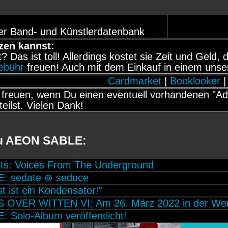
er Band- und Künstlerdatenbank
zen kannst:
it? Das ist toll! Allerdings kostet sie Zeit und Gel
gebühr
freuen! Auch mit dem Einkauf in einem unse
Cardmarket
|
Booklooker
|
freuen, wenn Du einen eventuell vorhandenen "Adb
teilst. Vielen Dank!
zu AEON SABLE:
ists: Voices From The Underground
: sedate ⊚ seduce
t ist ein Kondensator!"
 OVER WITTEN VI: Am 26. März 2022 in der Wer
 Solo-Album veröffentlicht!