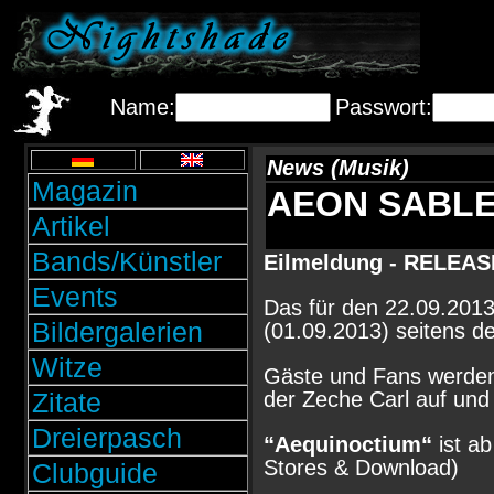
Name:
Passwort:
News (Musik)
Magazin
AEON SABLE: 
Artikel
Bands/Künstler
Eilmeldung - RELE
Events
Das für den 22.09.201
Bildergalerien
(01.09.2013) seitens d
Witze
Gäste und Fans werden
Zitate
der Zeche Carl auf und 
Dreierpasch
“Aequinoctium“
ist ab
Stores & Download)
Clubguide