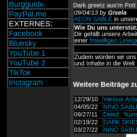
Burgguide
Dark greetz aus'm Pott
09/04/13 by
Gisela
PayPal.me
AEON SABLE
in unser
EXTERNES:
Wie Du uns unterstüt
Facebook
Dir gefällt unsere Arbe
einer
freiwilligen Lese
Bluesky
YouTube 1
Zudem würden wir uns 
YouTube 2
und Inhalte in die Welt 
TikTok
Instagram
Weitere Beiträge 
12/29/10
Various Art
04/05/22
NINO SABLE
09/27/11
Deied: "Kuns
02/19/22
DARK SKIES
03/27/22
NINO SABLE: