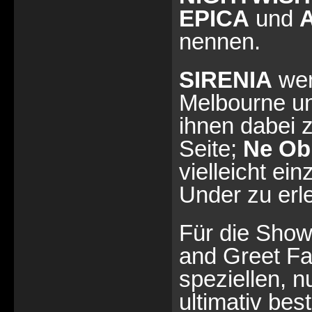
EPICA
und
nennen.
SIRENIA
wer
Melbourne un
ihnen dabei z
Seite;
Ne Obl
vielleicht ei
Under zu erl
Für die Show
and Greet Fa
speziellen, nu
ultimativ bes