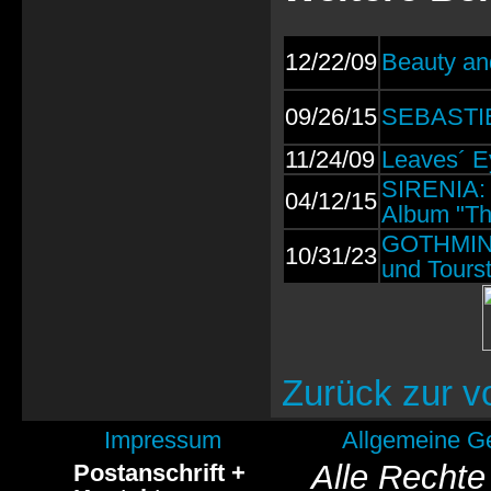
12/22/09
Beauty and
09/26/15
SEBASTIE
11/24/09
Leaves´ E
SIRENIA: 
04/12/15
Album "Th
GOTHMINIS
10/31/23
und Tourst
Zurück zur v
Impressum
Allgemeine G
Alle Rechte
Postanschrift +