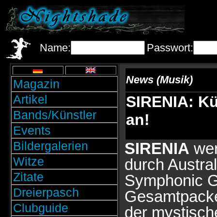
Name:
Passwort:
News (Musik)
Magazin
Artikel
SIRENIA: Kü
Bands/Künstler
an!
Events
Bildergalerien
SIRENIA
wer
Witze
durch Austral
Zitate
Symphonic Go
Dreierpasch
Gesamtpacket
Clubguide
der mystisch