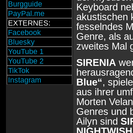
Burgguide
Keyboard nebs
PayPal.me
akustischen 
EXTERNES:
fesselndes M
Facebook
Genre, als a
Bluesky
zweites Mal g
YouTube 1
YouTube 2
SIRENIA
wer
TikTok
herausragen
Instagram
Blue“
, spie
aus ihrer um
Morten Velan
Genres und b
Ailyn sind
SI
NIGHTWISH,