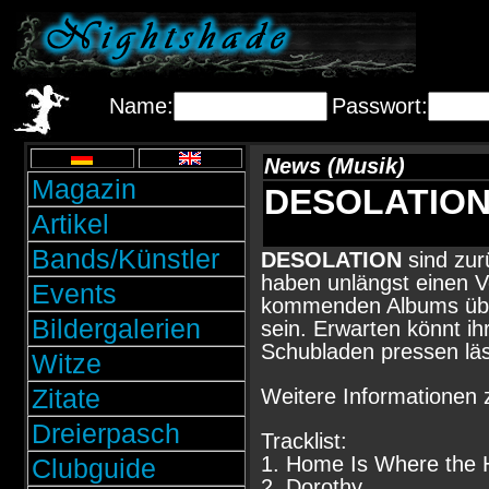
Name:
Passwort:
News (Musik)
Magazin
DESOLATION:
Artikel
Bands/Künstler
DESOLATION
sind zur
haben unlängst einen V
Events
kommenden Albums übe
Bildergalerien
sein. Erwarten könnt ih
Schubladen pressen läs
Witze
Zitate
Weitere Informationen
Dreierpasch
Tracklist:
1. Home Is Where the H
Clubguide
2. Dorothy