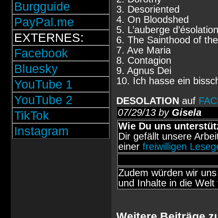
Burgguide
3. Desoriented
4. On Bloodshed
PayPal.me
5. L’auberge d’ésolatio
EXTERNES:
6. The Sainthood of the
7. Ave Maria
Facebook
8. Contagion
Bluesky
9. Agnus Dei
10. Ich hasse ein bissc
YouTube 1
YouTube 2
DESOLATION
auf
FA
07/29/13 by
Gisela
TikTok
Wie Du uns unterstüt
Instagram
Dir gefällt unsere Arbe
einer
freiwilligen Lese
Zudem würden wir uns 
und Inhalte in die Welt 
Weitere Beiträge 