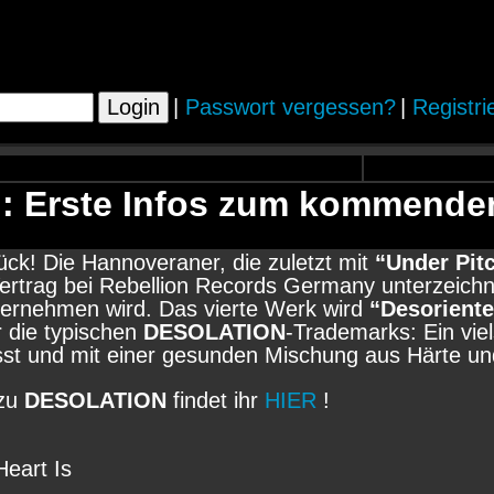
|
Passwort vergessen?
|
Registri
 Erste Infos zum kommende
ück! Die Hannoveraner, die zuletzt mit
“Under Pit
ertrag bei Rebellion Records Germany unterzeichne
rnehmen wird. Das vierte Werk wird
“Desorient
r die typischen
DESOLATION
-Trademarks: Ein viels
st und mit einer gesunden Mischung aus Härte un
 zu
DESOLATION
findet ihr
HIER
!
eart Is