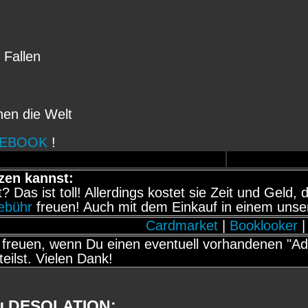
n
 Fallen
hen die Welt
CEBOOK
!
zen kannst:
it? Das ist toll! Allerdings kostet sie Zeit und Gel
gebühr
freuen! Auch mit dem Einkauf in einem unse
Cardmarket
|
Booklooker
|
freuen, wenn Du einen eventuell vorhandenen "Adb
teilst. Vielen Dank!
zu DESOLATION: