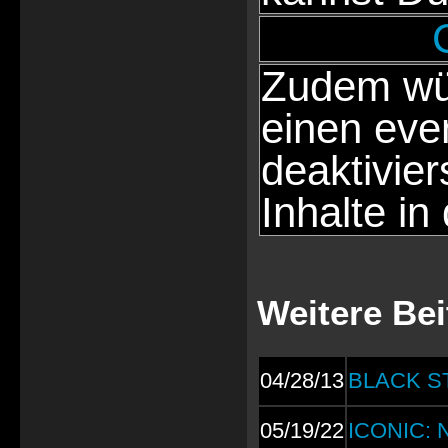
Zudem wür
einen eve
deaktivie
Inhalte in
Weitere Be
04/28/13
BLACK ST
05/19/22
ICONIC: Ne