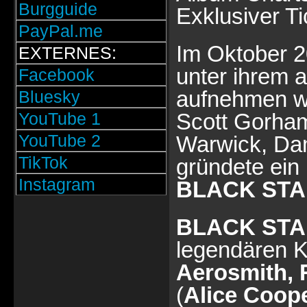
Burgguide
Exklusiver Ti
PayPal.me
Im Oktober 
EXTERNES:
unter ihrem 
Facebook
aufnehmen we
Bluesky
YouTube 1
Scott Gorham
YouTube 2
Warwick, Da
TikTok
gründete ein
Instagram
BLACK STA
BLACK STA
legendären Ke
Aerosmith,
(
Alice Coope