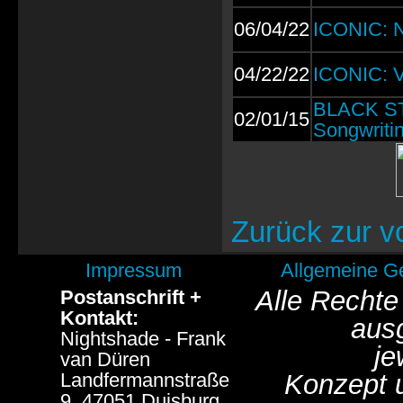
06/04/22
ICONIC: N
04/22/22
ICONIC: V
BLACK ST
02/01/15
Songwritin
Zurück zur v
Impressum
Allgemeine G
Alle Rechte
Postanschrift +
Kontakt:
aus
Nightshade - Frank
je
van Düren
Landfermannstraße
Konzept 
9, 47051 Duisburg,