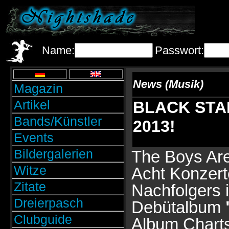
Name:
Passwort:
News (Musik)
Magazin
Artikel
BLACK STAR 
Bands/Künstler
2013!
Events
Bildergalerien
The Boys Are
Witze
Acht Konzer
Zitate
Nachfolgers 
Dreierpasch
Debütalbum
Clubguide
Album Charts