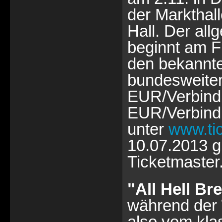
der Markthall
Hall. Der all
beginnt am Fr
den bekannte
bundesweiten
EUR/Verbindu
EUR/Verbindu
unter
www.ti
10.07.2013 g
Ticketmaster
"All Hell Br
während der
also vom kl