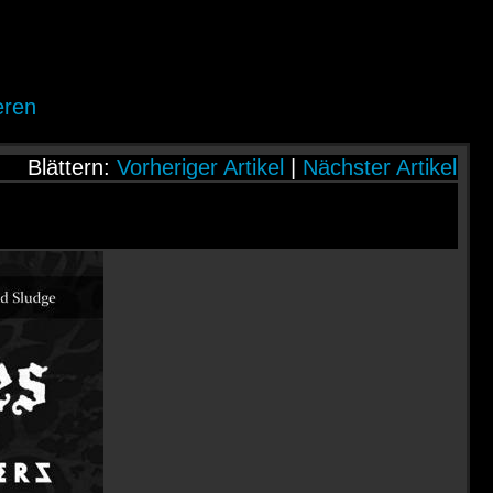
eren
Blättern:
Vorheriger Artikel
|
Nächster Artikel