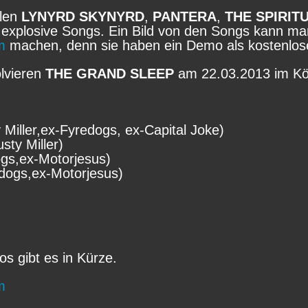
hlen
LYNYRD SKYNYRD
,
PANTERA
,
THE SPIRIT
xplosive Songs. Ein Bild von den Songs kann ma
m
machen, denn sie haben ein Demo als kostenlose
olvieren
THE GRAND SLEEP
am 22.03.2013 im Kö
y Miller,ex-Fyredogs, ex-Capital Joke)
sty Miller)
gs,ex-Motorjesus)
dogs,ex-Motorjesus)
s gibt es in Kürze.
m