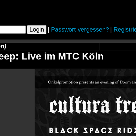
|
Passwort vergessen?
|
Registri
n)
eep: Live im MTC Köln