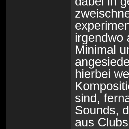
dabei in 
zweischne
experiment
irgendwo
Minimal u
angesiedel
hierbei w
Kompositi
sind, fern
Sounds, d
aus Clubs