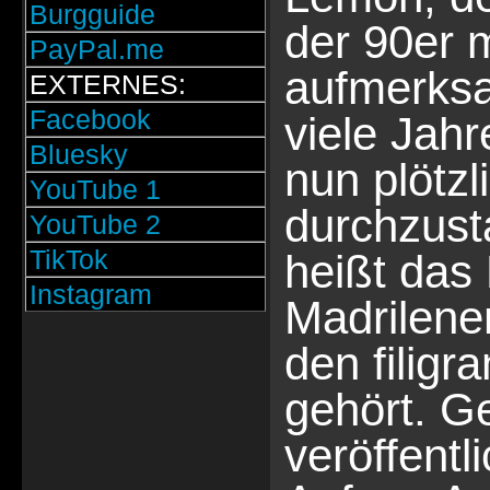
Burgguide
der 90er m
PayPal.me
aufmerks
EXTERNES:
Facebook
viele Jahr
Bluesky
nun plötzl
YouTube 1
durchzust
YouTube 2
TikTok
heißt das
Instagram
Madrilenen
den filig
gehört. 
veröffentl