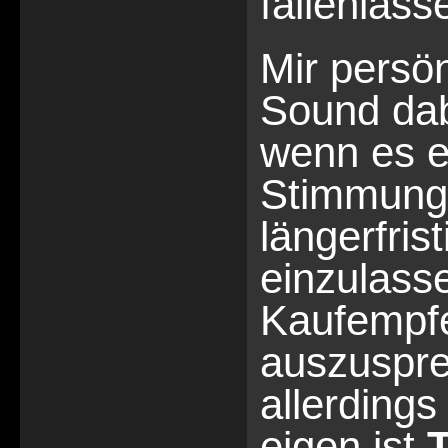
fallenlass
Mir persön
Sound dab
wenn es e
Stimmunge
längerfris
einzulass
Kaufempf
auszuspre
allerdings
eigen ist