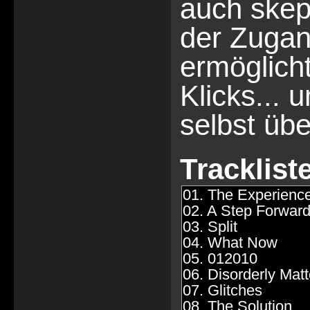
auch ske
der Zugan
ermöglicht
Klicks... 
selbst üb
Trackliste
01. The Experience
02. A Step Forwar
03. Split
04. What Now
05. 012010
06. Disorderly Matt
07. Glitches
08. The Solution