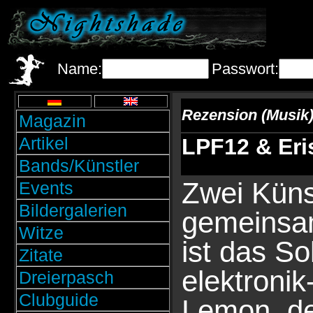
Name:
Passwort:
Rezension (Musik
Magazin
Artikel
LPF12 & Eri
Bands/Künstler
Zwei Künst
Events
Bildergalerien
gemeinsa
Witze
ist das So
Zitate
elektronik
Dreierpasch
Clubguide
Lemon, de