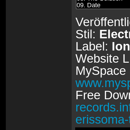
09. Date
Veröffentl
Stil:
Elect
Label:
Io
Website 
MySpace 
www.mysp
Free Dow
records.in
erissoma-