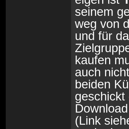
seinem ge
weg von d
und für d
Zielgrupp
kaufen mu
auch nich
beiden Kü
geschickt 
Download 
(Link sie