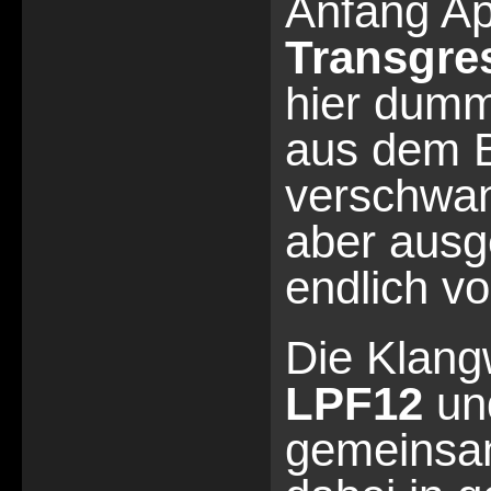
Anfang Ap
Transgre
hier dumm
aus dem B
verschwan
aber aus
endlich vo
Die Klangw
LPF12
un
gemeinsam