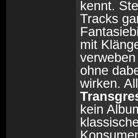
kennt. Ste
Tracks ga
Fantasiebi
mit Kläng
verweben 
ohne dabe
wirken. Al
Transgre
kein Albu
klassisch
Konsumen