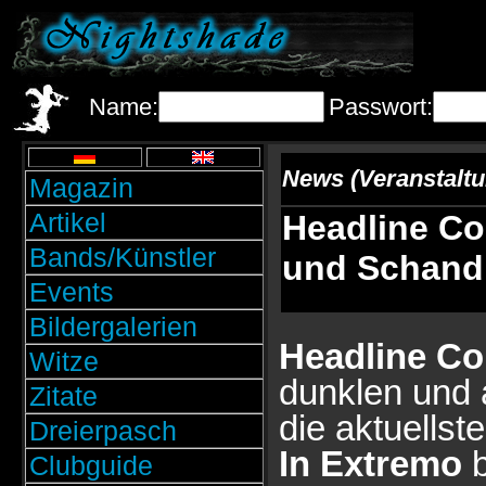
Name:
Passwort:
News (Veranstalt
Magazin
Artikel
Headline Co
Bands/Künstler
und Schand
Events
Bildergalerien
Headline Co
Witze
dunklen und 
Zitate
die aktuellst
Dreierpasch
In Extremo
b
Clubguide