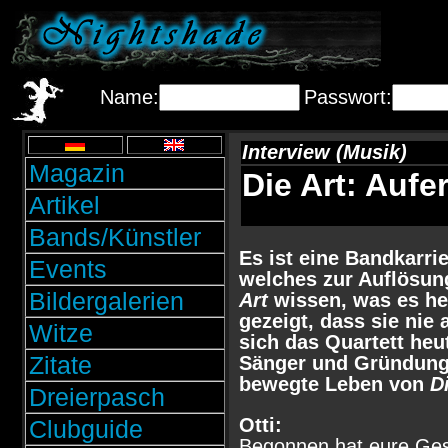
Name:
Passwort:
Interview (Musik)
Magazin
Die Art: Aufe
Artikel
Bands/Künstler
Es ist eine Bandkarri
Events
welches zur Auflösun
Bildergalerien
Art
wissen, was es hei
gezeigt, dass sie nie
Witze
sich das Quartett heut
Zitate
Sänger und Gründungs
bewegte Leben von
D
Dreierpasch
Otti:
Clubguide
Begonnen hat eure Gesc