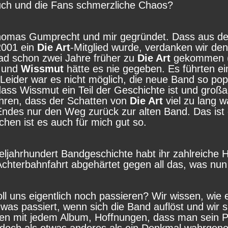
euch und die Fans schmerzliche Chaos?
omas Gumprecht und mir gegründet. Dass aus 
2001 ein
Die Art
-Mitglied wurde, verdanken wir de
ad schon zwei Jahre früher zu
Die Art
gekommen (w
t und
Wissmut
hätte es nie gegeben. Es führten ei
Leider war es nicht möglich, die neue Band so po
ass Wissmut ein Teil der Geschichte ist und großar
rfahren, dass der Schatten von
Die Art
viel zu lang w
Endes nur den Weg zurück zur alten Band. Das ist
chen ist es auch für mich gut so.
teljahrhundert Bandgeschichte habt ihr zahlreiche
 Achterbahnfahrt abgehärtet gegen all das, was 
oll uns eigentlich noch passieren? Wir wissen, wie
 was passiert, wenn sich die Band auflöst und wir
n mit jedem Album, Hoffnungen, dass man sein Pub