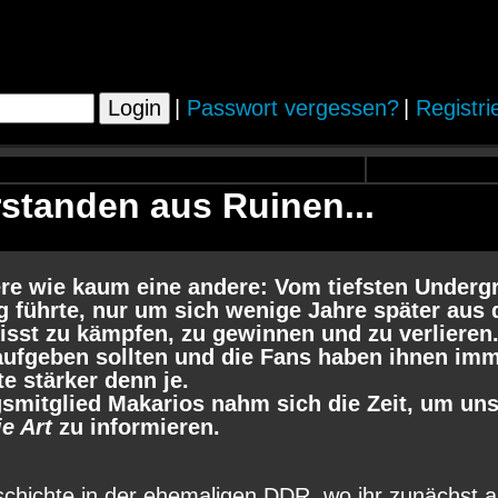
|
Passwort vergessen?
|
Registri
rstanden aus Ruinen...
ere wie kaum eine andere: Vom tiefsten Underg
g führte, nur um sich wenige Jahre später aus
sst zu kämpfen, zu gewinnen und zu verlieren.
 aufgeben sollten und die Fans haben ihnen imm
e stärker denn je.
mitglied Makarios nahm sich die Zeit, um uns 
ie Art
zu informieren.
hichte in der ehemaligen DDR, wo ihr zunächst a