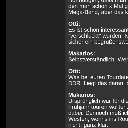
Hoffnungen, dass man 
den man schon x Mal ge
Mega-Band, aber das kl
Otti:
Es ist schon interessan
"verschluckt" wurden. N
sicher ein begrüßenswer
Makarios:
Selbstverständlich. Wehr
Otti:
Was bei euren Tourdaten
DDR. Liegt das daran, d
Makarios:
Ursprünglich war für d
Frühjahr touren wollten
dabei. Dennoch muß ich
Westen, wenns ins Rou
nicht, ganz klar.