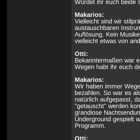
Würdet ihr euch beide 
Makarios:
Vielleicht sind wir sti
austauschbaren Instrume
Auflösung. Kein Musiker
vielleicht etwas von an
Otti:
Bekanntermaßen war es
Wegen habt ihr euch de
Makarios:
Wir haben immer Wege g
bezahlen. So war es al
natürlich aufgepasst, d
"getauscht" werden kon
grandiose Nachtsendun
Underground gespielt w
Programm.
Otti: