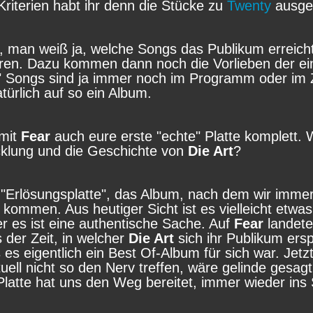
Kriterien habt ihr denn die Stücke zu
Twenty
ausge
t, man weiß ja, welche Songs das Publikum erreich
ren. Dazu kommen dann noch die Vorlieben der ei
" Songs sind ja immer noch im Programm oder im Z
ürlich auf so ein Album.
 mit
Fear
auch eure erste "echte" Platte komplett.
icklung und die Geschichte von
Die Art
?
e "Erlösungsplatte", das Album, nach dem wir imme
kommen. Aus heutiger Sicht ist es vielleicht etwas
ber es ist eine authentische Sache. Auf
Fear
landete
der Zeit, in welcher
Die Art
sich ihr Publikum ersp
s es eigentlich ein Best Of-Album für sich war. Jetz
ell nicht so den Nerv treffen, wäre gelinde gesagt
latte hat uns den Weg bereitet, immer wieder ins