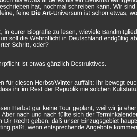
doch als etwas anderes als ein Denkmal wahrgeno
schrieben hat, nochmal schreiben kann. Wir sind 
eine, feine
Die Art
-Universum ist schon etwas, w
t, in eurer Biografie zu lesen, wieviele Bandmitgli
un soll die Wehrpflicht in Deutschland endgültig a
ter Schritt, oder?
pflicht ist etwas gänzlich Destruktives.
 für diesen Herbst/Winter auffällt: Ihr bewegt eu
ass ihr im Rest der Republik nie solchen Kultstat
iesen Herbst gar keine Tour geplant, weil wir ja 
. Aber nach und nach füllte sich der Terminkalend
 Dir Recht geben, daß unser Einzugsgebiet hauptsä
ting paßt, wenn entsprechende Angebote kommen. 