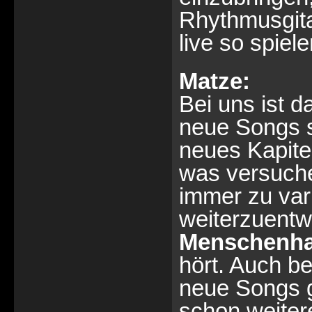
Rhythmusgita
live so spiel
Matze:
Bei uns ist 
neue Songs s
neues Kapite
was versuche
immer zu var
weiterzuentw
Menschenha
hört. Auch b
neue Songs g
schon weiter