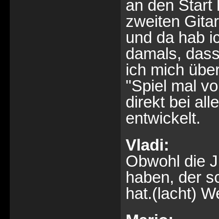
an den Start 
zweiten Gita
und da hab i
damals, dass
ich mich übe
"Spiel mal vo
direkt bei al
entwickelt.
Vladi:
Obwohl die J
haben, der s
hat.(lacht) W