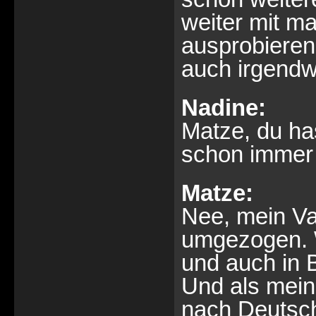
weiter mit m
ausprobieren
auch irgend
Nadine:
Matze, du has
schon immer 
Matze:
Nee, mein Vat
umgezogen. W
und auch in 
Und als meine
nach Deutsc