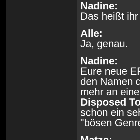
Nadine:
Das heißt ih
Alle:
Ja, genau.
Nadine:
Eure neue EP
den Namen da
mehr an eine
Disposed To
schon ein se
"bösen Genre"
Matze: