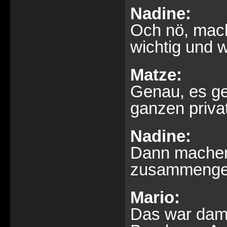
Nadine:
Och nö, macht 
wichtig und w
Matze:
Genau, es ge
ganzen privat
Nadine:
Dann machen 
zusammeng
Mario:
Das war damal