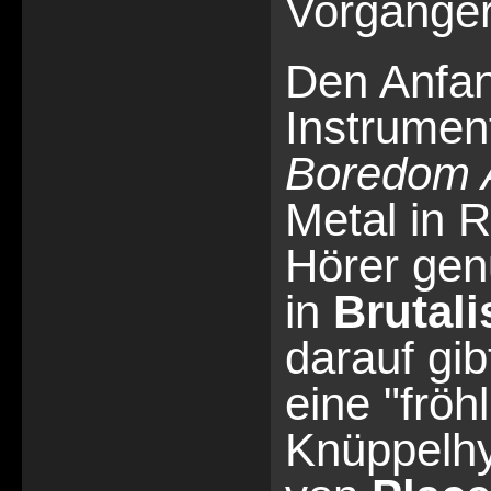
Vorgänger
Den Anfan
Instrumen
Boredom A
Metal in 
Hörer ge
in
Brutali
darauf gib
eine "fröh
Knüppelhy