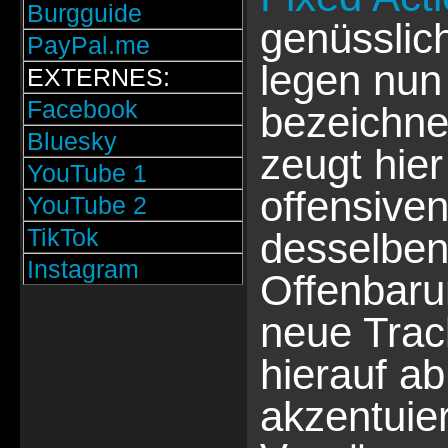
Burgguide
genüsslic
PayPal.me
legen nun
EXTERNES:
Facebook
bezeichn
Bluesky
zeugt hie
YouTube 1
offensiven
YouTube 2
TikTok
desselben
Instagram
Offenbarun
neue Track
hierauf ab
akzentuie