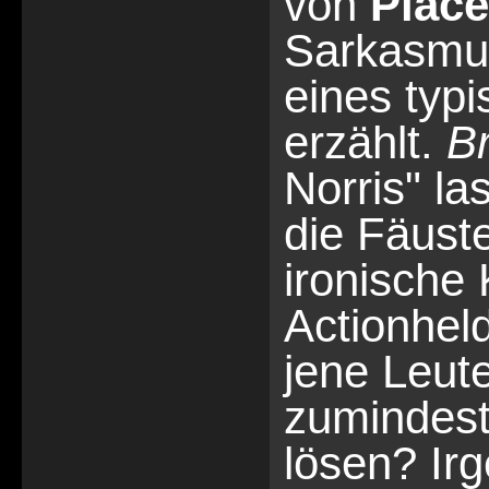
von
Place
Sarkasmus
eines typi
erzählt.
Br
Norris" l
die Fäuste
ironische 
Actionhel
jene Leute
zumindest
lösen? Irg