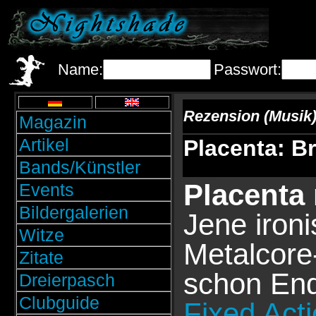
Name:
Passwort:
Rezension (Musik
Magazin
Artikel
Placenta: Br
Bands/Künstler
Placenta
Events
Bildergalerien
Jene ironi
Witze
Metalcore
Zitate
schon End
Dreierpasch
Clubguide
Fixed Acti