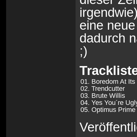
irgendwie)
eine neue
dadurch nat
;)
Tracklist
01. Boredom At Its
02. Trendcutter
03. Brute Willis
04. Yes You´re Ugl
05. Optimus Prime
Veröffent