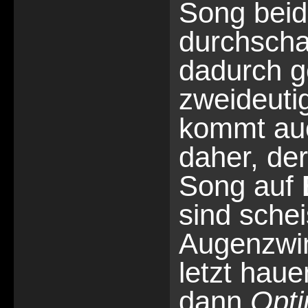
Song beid
durchscha
dadurch ge
zweideuti
kommt a
daher, der 
Song auf
sind sche
Augenzwin
letzt hau
dann
Opt