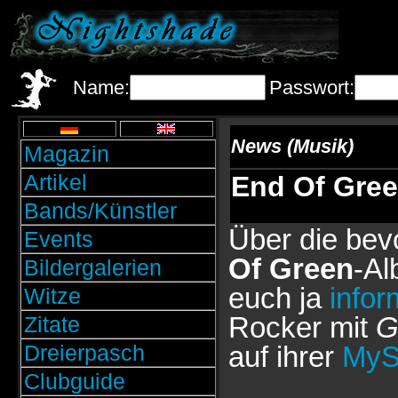
Name:
Passwort:
News (Musik)
Magazin
Artikel
End Of Gree
Bands/Künstler
Über die bev
Events
Of Green
-A
Bildergalerien
euch ja
infor
Witze
Rocker mit
G
Zitate
Dreierpasch
auf ihrer
MyS
Clubguide