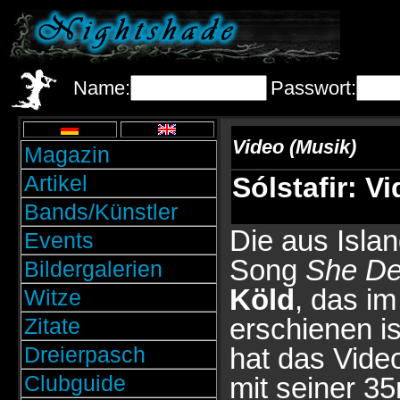
Name:
Passwort:
Video (Musik)
Magazin
Artikel
Sólstafir: V
Bands/Künstler
Die aus Isl
Events
Song
She De
Bildergalerien
Köld
, das im
Witze
erschienen i
Zitate
Dreierpasch
hat das Video
Clubguide
mit seiner 3