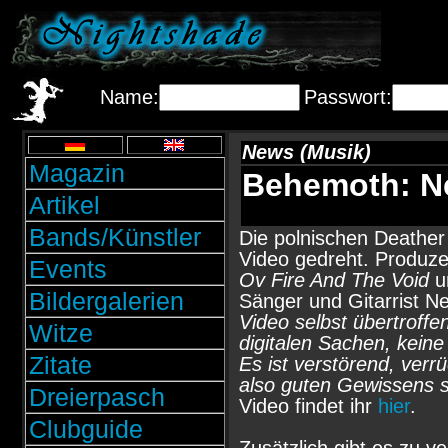
Name:
Passwort:
News (Musik)
Magazin
Behemoth: N
Artikel
Bands/Künstler
Die polnischen Deathe
Video gedreht. Produze
Events
Ov Fire And The Void
u
Bildergalerien
Sänger und Gitarrist Ne
Video selbst übertroffe
Witze
digitalen Sachen, kein
Zitate
Es ist verstörend, verr
also guten Gewissens sa
Dreierpasch
Video findet ihr
hier
.
Clubguide