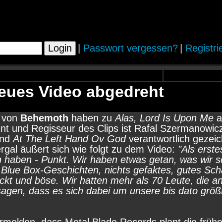
|
Passwort vergessen?
|
Registri
eues Video abgedreht
r von
Behemoth
haben zu
Alas, Lord Is Upon Me
a
nt und Regisseur des Clips ist Rafal Szermanowicz
nd
At The Left Hand Ov God
verantwortlich gezeic
rgal äußert sich wie folgt zu dem Video:
"Als erst
n haben - Punkt. Wir haben etwas getan, was wir s
e Blue Box-Geschichten, nichts gefaktes, gutes Sch
ückt und böse. Wir hatten mehr als 70 Leute, die a
gen, dass es sich dabei um unsere bis dato größte