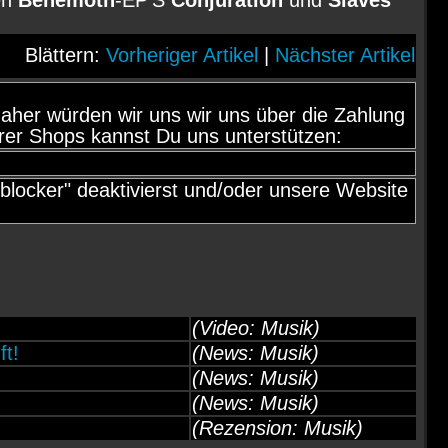
en
Behemoth
-EP'S
Conjuration
und
Slaves
Blättern:
Vorheriger Artikel
|
Nächster Artikel
d, daher würden wir uns wir uns über die Zahlung
rer Shops kannst Du uns unterstützen:
locker" deaktivierst und/oder unsere Website
(Video: Musik)
t!
(News: Musik)
(News: Musik)
(News: Musik)
(Rezension: Musik)