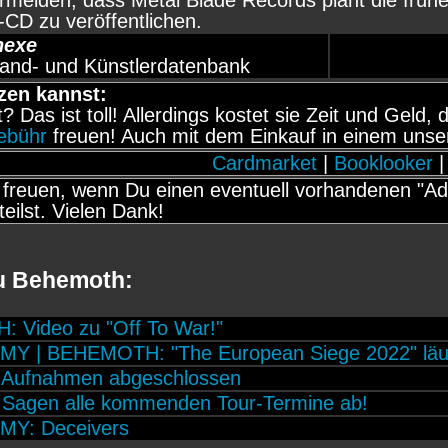
vermelden, dass Metal Blade Records plant die früh
CD zu veröffentlichen.
hexe
and- und Künstlerdatenbank
zen kannst:
it? Das ist toll! Allerdings kostet sie Zeit und Gel
gebühr
freuen! Auch mit dem Einkauf in einem unse
Cardmarket
|
Booklooker
|
freuen, wenn Du einen eventuell vorhandenen "Adb
teilst. Vielen Dank!
zu Behemoth:
Video zu "Off To War!"
Y | BEHEMOTH: "The European Siege 2022" läuf
 Aufnahmen abgeschlossen
Sagen alle kommenden Tour-Termine ab!
Y: Deceivers