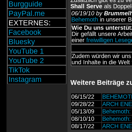
Zusätzlich gibt es zu 
Burgguide
Shall Serve
als Doppel-
PayPal.me
06/19/10 by
Brummel
Behemoth
in unserer B
EXTERNES:
Wie Du uns unterstüt
Facebook
Dir gefällt unsere Arbe
einer
freiwilligen Lese
Bluesky
YouTube 1
Zudem würden wir uns 
YouTube 2
und Inhalte in die Welt 
TikTok
Instagram
Weitere Beiträge 
06/15/22
BEHEMOTH: 
09/28/22
ARCH ENEM
05/13/09
Behemoth:
08/10/10
Behemoth: 
08/17/22
ARCH ENEM