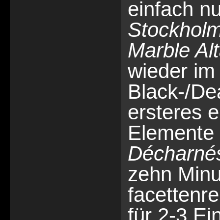
einfach nu
Stockhol
Marble Alt
wieder im
Black-/De
ersteres e
Elemente 
Décharné
zehn Minu
facettenr
für 2-3 Ei