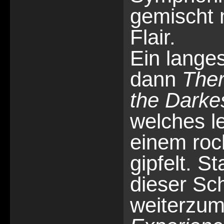
gemischt 
Flair.
Ein langes
dann
Ther
the Darke
welches le
einem roc
gipfelt. S
dieser Sc
weiterzum