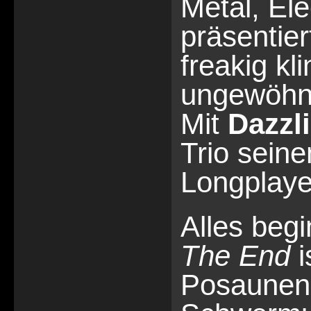
Metal, El
präsentier
freakig kli
ungewöhnli
Mit
Dazzl
Trio sein
Longplaye
Alles beg
The End
i
Posaunenla