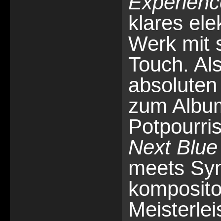
Experienc
klares el
Werk mit 
Touch. Als
absoluten
zum Albu
Potpourri
Next Blue
meets Syn
komposito
Meisterlei