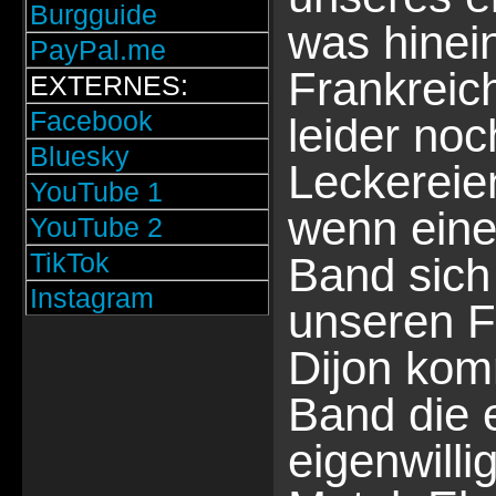
Burgguide
was hinein
PayPal.me
Frankreic
EXTERNES:
Facebook
leider noc
Bluesky
Leckereie
YouTube 1
wenn eine
YouTube 2
TikTok
Band sich 
Instagram
unseren F
Dijon ko
Band die 
eigenwill