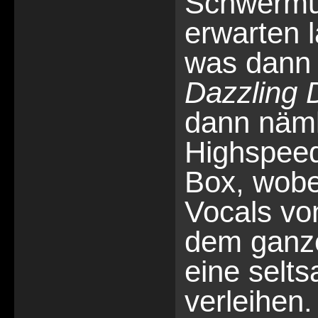
Schwermut
erwarten l
was dann f
Dazzling
dann näml
Highspeed
Box, wobe
Vocals vo
dem ganz
eine selt
verleihen.