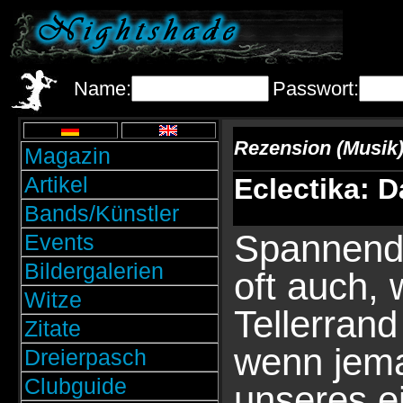
Name:
Passwort:
Rezension (Musik
Magazin
Artikel
Eclectika: 
Bands/Künstler
Spannende
Events
Bildergalerien
oft auch,
Witze
Tellerran
Zitate
wenn jem
Dreierpasch
Clubguide
unseres e