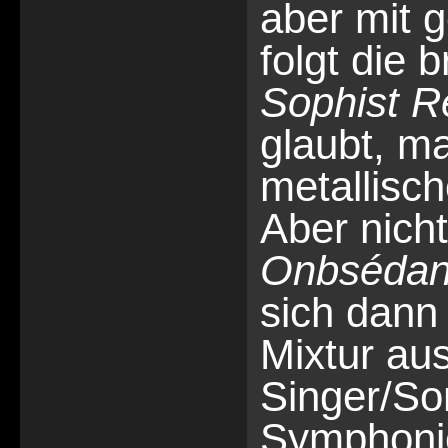
aber mit
folgt die 
Sophist 
glaubt, ma
metallisc
Aber nich
Onbsédan
sich dann 
Mixtur aus
Singer/So
Symphonic