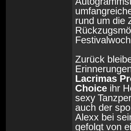
Autogrammst
umfangreiche
rund um die Z
Rückzugsmögl
Festivalwoc
Zurück bleib
Erinnerungen
Lacrimas Pr
Choice
ihr H
sexy Tanzper
auch der spo
Alexx bei se
gefolgt von 