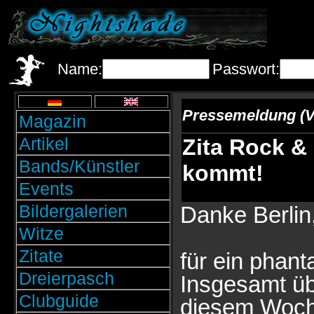
Name:
Passwort:
Pressemeldung (V
Magazin
Artikel
Zita Rock & 
Bands/Künstler
kommt!
Events
Bildergalerien
Danke Berlin
Witze
Zitate
für ein phan
Dreierpasch
Insgesamt üb
Clubguide
diesem Woc