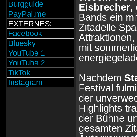
Burgguide
Eisbrecher
,
PayPal.me
Bands ein mi
EXTERNES:
Zitadelle Sp
Facebook
Attraktionen,
Bluesky
mit sommerli
YouTube 1
energiegelad
YouTube 2
TikTok
Nachdem
St
Instagram
Festival fulm
der unverwec
Highlights t
der Bühne un
gesamten Zit