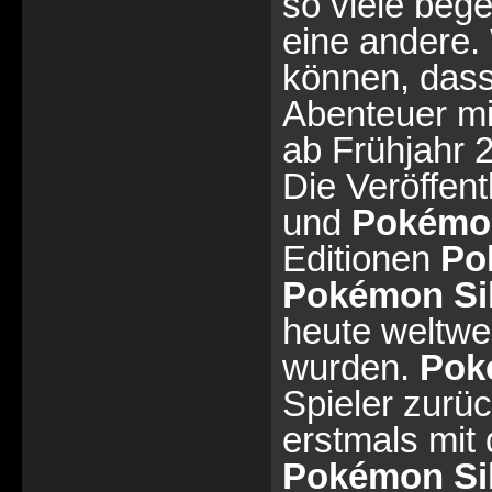
so viele beg
eine andere. 
können, dass
Abenteuer mi
ab Frühjahr 2
Die Veröffen
und
Pokémon
Editionen
Po
Pokémon Sil
heute weltwei
wurden.
Pok
Spieler zurüc
erstmals mit
Pokémon Sil