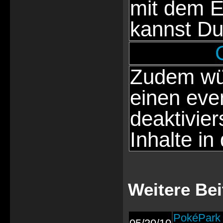
mit dem E
kannst Du
Zudem wür
einen eve
deaktivie
Inhalte in
Weitere Be
PokéPark 