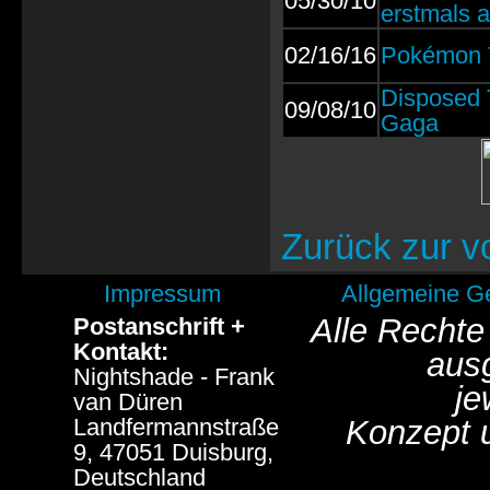
05/30/10
erstmals a
02/16/16
Pokémon T
Disposed T
09/08/10
Gaga
Zurück zur v
Impressum
Allgemeine G
Alle Rechte
Postanschrift +
Kontakt:
aus
Nightshade - Frank
je
van Düren
Landfermannstraße
Konzept 
9, 47051 Duisburg,
Deutschland