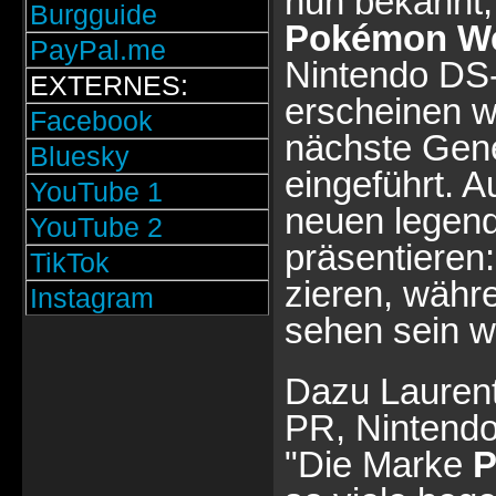
nun bekannt
Burgguide
Pokémon We
PayPal.me
Nintendo DS-
EXTERNES:
erscheinen w
Facebook
nächste Gen
Bluesky
eingeführt. 
YouTube 1
neuen legen
YouTube 2
präsentieren
TikTok
zieren, wäh
Instagram
sehen sein w
Dazu Laurent
PR, Nintendo
"Die Marke
P