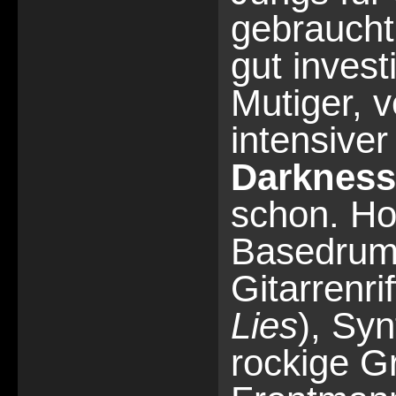
gebraucht,
gut invest
Mutiger, v
intensiver
Darkness
schon. Ho
Basedrums
Gitarrenri
Lies
), Sy
rockige G