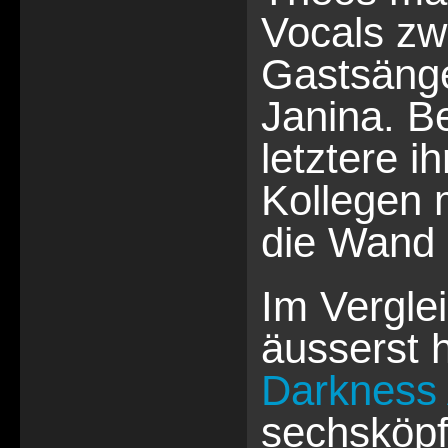
Vocals zw
Gastsänge
Janina. B
letztere i
Kollegen 
die Wand g
Im Vergle
äusserst 
Darkness
sechsköpf