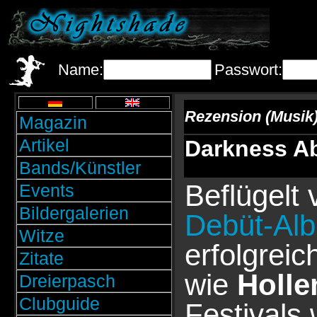
Name:
Passwort:
Rezension (Musik
Magazin
Artikel
Darkness A
Bands/Künstler
Beflügelt 
Events
Bildergalerien
Debüt-Al
Witze
erfolgrei
Zitate
wie
Holle
Dreierpasch
Clubguide
Festivals