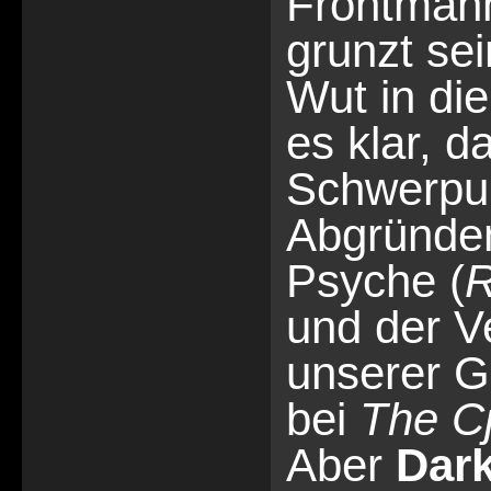
Frontmann
grunzt se
Wut in die
es klar, d
Schwerpun
Abgründen
Psyche (
R
und der 
unserer Ge
bei
The Cj
Aber
Dar