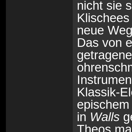
nicht sie 
Klischees
neue Weg
Das von ei
getragen
ohrensch
Instrumen
Klassik-E
epischem 
in
Walls
ge
Theos mar