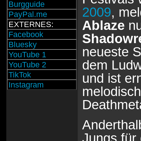
Burgguide
2009
, me
PayPal.me
Ablaze
nu
EXTERNES:
Facebook
Shadowr
Bluesky
neueste S
YouTube 1
dem Ludw
YouTube 2
TikTok
und ist er
Instagram
melodisc
Deathmeta
Anderthal
Jungs für